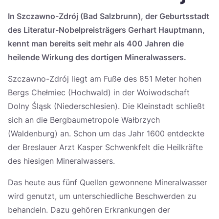
Україна
In Szczawno-Zdrój (Bad Salzbrunn), der Geburtsstadt
des Literatur-Nobelpreisträgers Gerhart Hauptmann,
Zamknij
kennt man bereits seit mehr als 400 Jahren die
heilende Wirkung des dortigen Mineralwassers.
Szczawno-Zdrój liegt am Fuße des 851 Meter hohen
Bergs Chełmiec (Hochwald) in der Woiwodschaft
Dolny Śląsk (Niederschlesien). Die Kleinstadt schließt
sich an die Bergbaumetropole Wałbrzych
(Waldenburg) an. Schon um das Jahr 1600 entdeckte
der Breslauer Arzt Kasper Schwenkfelt die Heilkräfte
des hiesigen Mineralwassers.
Das heute aus fünf Quellen gewonnene Mineralwasser
wird genutzt, um unterschiedliche Beschwerden zu
behandeln. Dazu gehören Erkrankungen der