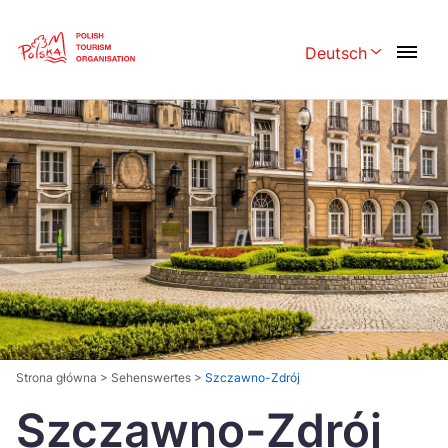
Skip
Link
Deutsch
Rozwiń menu w
Polski
English
Česká
中国
Dansk
Deutsch
Español
Français
Italiano
Magyar
Nederlands
日本語
Português
Norsk
Strona główna
>
Sehenswertes
>
Szczawno-Zdrój
Szczawno-Zdrój
Suomi
Svenska