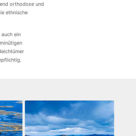
zend orthodoxe und
ie ethnische
 auch ein
-minütigen
 Reichtümer
flichtig.