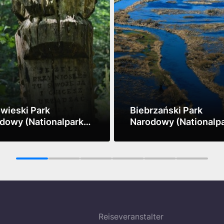
owieski Park
Biebrzański Park
dowy (Nationalpark
Narodowy (Nationalp
owieża)
Biebrza-Flusstal)
sehen
Mehr sehen
1
2
3
4
5
6
Reiseveranstalter