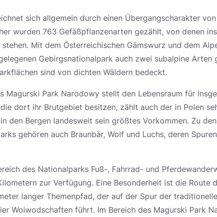
eichnet sich allgemein durch einen Übergangscharakter von
sher wurden 763 Gefäßpflanzenarten gezählt, von denen in
 stehen. Mit dem Österreichischen Gämswurz und dem Alpe
g gelegenen Gebirgsnationalpark auch zwei subalpine Arten 
arkflächen sind von dichten Wäldern bedeckt.
es Magurski Park Narodowy stellt den Lebensraum für insg
 die dort ihr Brutgebiet besitzen, zählt auch der in Polen seh
 in den Bergen landesweit sein größtes Vorkommen. Zu den
arks gehören auch Braunbär, Wolf und Luchs, deren Spure
ereich des Nationalparks Fuß-, Fahrrad- und Pferdewander
lometern zur Verfügung. Eine Besonderheit ist die Route de
eter langer Themenpfad, der auf der Spur der traditionell
ier Woiwodschaften führt. Im Bereich des Magurski Park N