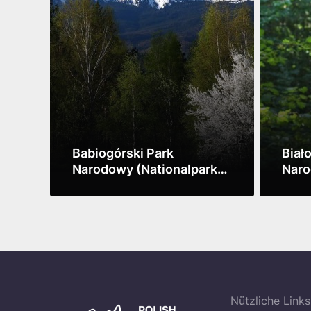
Babiogórski Park
Biał
Narodowy (Nationalpark
Naro
Babia Góra)
Biał
Mehr sehen
Mehr 
Nützliche Links