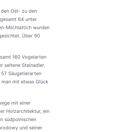
 den Ost- zu den
sgesamt 64 unter
n-Milchlattich wurden
gesichtet. Über 90
esamt 160 Vogelarten
r seltene Steinadler.
 57 Säugetierarten
n man mit etwas Glück
wege mit einer
r Holzarchitektur, ein
en südpolnischen
arodowy und seiner