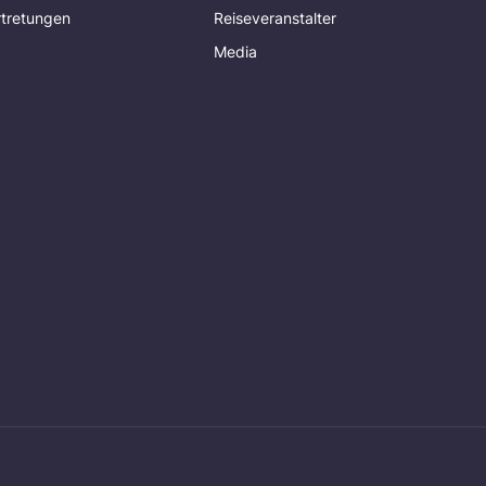
rtretungen
Reiseveranstalter
Media
g