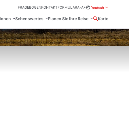
FRAGEBOGEN
KONTAKTFORMULAR
A-
A+
Deutsch
Rozwiń menu wybor
tionen
Sehenswertes
Planen Sie Ihre Reise
Suchen
Karte
中国
Zamkn
Français
日本語
ak
Welterbestätten
und Sitten
Svenska
ften und regeln