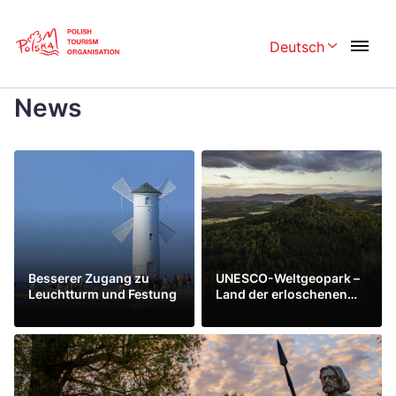
Skip
Link
Deutsch
Rozwiń menu w
Strona główna
>
News
News
Polski
English
Česká
中国
Dansk
Deutsch
Español
Français
Italiano
Magyar
Besserer Zugang zu
UNESCO-Weltgeopark –
Nederlands
日本語
Leuchtturm und Festung
Land der erloschenen
Vulkane
Mehr sehen
Mehr sehen
Português
Norsk
Suomi
Svenska