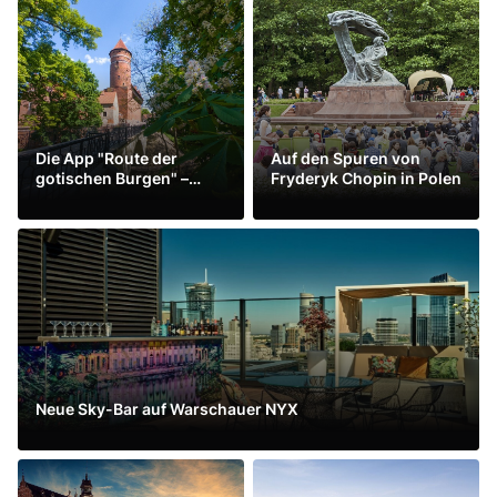
Die App "Route der
Auf den Spuren von
gotischen Burgen" –
Fryderyk Chopin in Polen
sofort als Download für
Mehr sehen
Mehr sehen
Android und iOS
erhältlich
Neue Sky-Bar auf Warschauer NYX
Mehr sehen