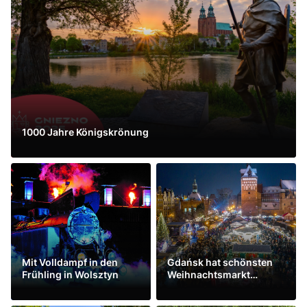
Україна
Zamknij
1000 Jahre Königskrönung
Mehr sehen
Mit Volldampf in den
Gdańsk hat schönsten
Frühling in Wolsztyn
Weihnachtsmarkt
Europas
Mehr sehen
Mehr sehen