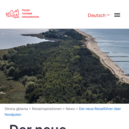
Skip
Link
Deutsch
Rozwiń menu w
Polski
English
Česká
中国
Dansk
Deutsch
Español
Français
Italiano
Magyar
Nederlands
日本語
Português
Norsk
Strona główna
>
Reiseinspirationen
>
News
>
Der neue Reiseführer über
Nordpolen
Suomi
Svenska