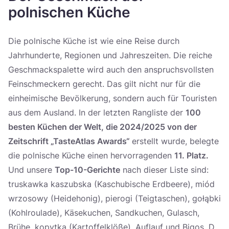
Україна
polnischen Küche
Zamknij
Die polnische Küche ist wie eine Reise durch
Jahrhunderte, Regionen und Jahreszeiten. Die reiche
Geschmackspalette wird auch den anspruchsvollsten
Feinschmeckern gerecht. Das gilt nicht nur für die
einheimische Bevölkerung, sondern auch für Touristen
aus dem Ausland. In der letzten Rangliste der
100
besten Küchen der Welt, die 2024/2025 von der
Zeitschrift „TasteAtlas Awards“
erstellt wurde, belegte
die polnische Küche einen hervorragenden
11. Platz.
Und unsere
Top-10-Gerichte
nach dieser Liste sind:
truskawka kaszubska (Kaschubische Erdbeere), miód
wrzosowy (Heidehonig), pierogi (Teigtaschen), gołąbki
(Kohlroulade), Käsekuchen, Sandkuchen, Gulasch,
Brühe, kopytka (Kartoffelklöße), Auflauf und Bigos. D