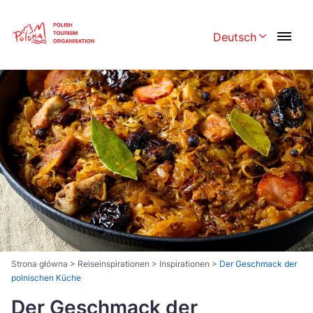
Skip
Link
Deutsch
Rozwiń menu w
Polski
English
Česká
中国
Dansk
Deutsch
Español
Français
Italiano
Magyar
Nederlands
日本語
Português
Norsk
Strona główna
>
Reiseinspirationen
>
Inspirationen
>
Der Geschmack der
polnischen Küche
Suomi
Svenska
Der Geschmack der