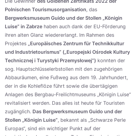
Die Gewinner
des Goldenen Zertifikats 2022 der
Polnischen Tourismusorganisation
, das
Bergwerksmuseum Guido und der Stollen „Königin
Luise“ in Zabrze
haben auch dank der EU-Förderung
ihren alten Glanz wiedererlangt. Im Rahmen des
Projektes
„Europäisches Zentrum für Technikkultur
und Industrietourismus“ („Europejski Ośrodek Kultury
Technicznej i Turystyki Przemysłowej“)
konnten der
sog. Hauptschlüsselerbstollen mit den zugehörigen
Abbauräumen, eine Fußweg aus dem 19. Jahrhundert,
der in die Kohleflöze führt sowie die übertägigen
Anlagen des Bergbau-Freilichtmuseums „Königin Luise“
revitalisiert werden. Das alles ist heute für Touristen
zugänglich.
Das Bergwerksmuseum Guido und der
Stollen „Königin Luise“
, bekannt als „Schwarze Perle
Europas“, sind ein wichtiger Punkt auf der