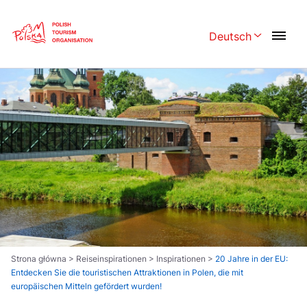
Skip
Link
Deutsch
Rozwiń menu w
Polski
English
Česká
中国
Dansk
Deutsch
Español
Français
Italiano
Magyar
Nederlands
日本語
Português
Norsk
Strona główna
>
Reiseinspirationen
>
Inspirationen
>
20 Jahre in der EU:
Entdecken Sie die touristischen Attraktionen in Polen, die mit
Suomi
Svenska
europäischen Mitteln gefördert wurden!