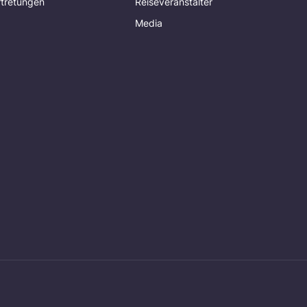
rtretungen
Reiseveranstalter
Media
g