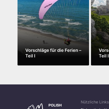
Vorschläge für die Ferien –
Vors
Teil I
Teil I
Mehr sehen
Mehr 
Nützliche Links