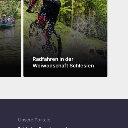
Radfahren in der
Bes
Woiwodschaft Schlesien
Leu
Mehr sehen
Mehr
Unsere Portale