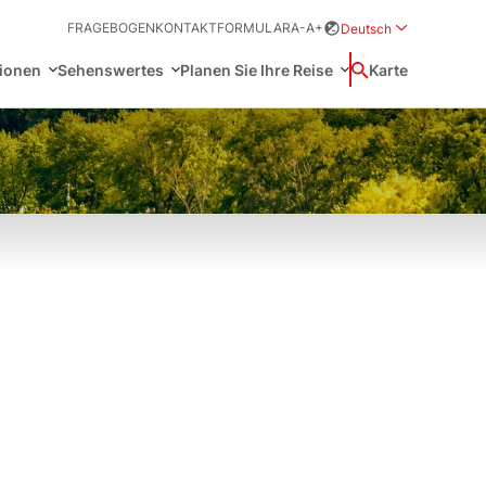
FRAGEBOGEN
KONTAKTFORMULAR
A-
A+
Deutsch
Rozwiń menu wybor
tionen
Sehenswertes
Planen Sie Ihre Reise
Suchen
Karte
中国
Zamkn
Français
日本語
ak
Welterbestätten
und Sitten
Svenska
ften und regeln