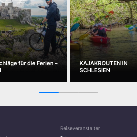
chläge für die Ferien –
KAJAKROUTEN IN
I
SCHLESIEN
sehen
Mehr sehen
1
2
3
Reiseveranstalter