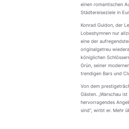
einen romantischen Au
Städtereiseziele in Eur
Konrad Guldon, der Le
Lobeshymnen nur allzu
eine der aufregendste
originalgetreu wieder
königlichen Schlössern
Grün, seiner modernen
trendigen Bars und Cl
Von dem prestigeträch
Gästen. „Warschau ist
hervorragendes Angebo
sind“, wirbt er. Mehr