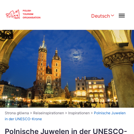
Skip
Link
Deutsch
Rozwiń menu w
Polski
English
Česká
中国
Dansk
Deutsch
Español
Français
Italiano
Magyar
Nederlands
日本語
Português
Norsk
Strona główna
>
Reiseinspirationen
>
Inspirationen
>
Polnische Juwelen
in der UNESCO-Krone
Suomi
Svenska
Polnische Juwelen in der UNESCO-