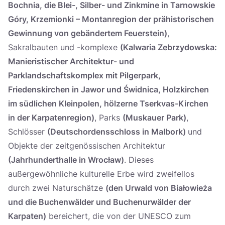
Bochnia, die Blei-, Silber- und Zinkmine in Tarnowskie
Góry, Krzemionki – Montanregion der prähistorischen
Gewinnung von gebändertem Feuerstein)
,
Sakralbauten und -komplexe
(Kalwaria Zebrzydowska:
Manieristischer Architektur- und
Parklandschaftskomplex mit Pilgerpark,
Friedenskirchen in Jawor und Świdnica, Holzkirchen
im südlichen Kleinpolen, hölzerne Tserkvas-Kirchen
in der Karpatenregion)
, Parks
(Muskauer Park)
,
Schlösser
(Deutschordensschloss in Malbork)
und
Objekte der zeitgenössischen Architektur
(Jahrhunderthalle in Wrocław)
. Dieses
außergewöhnliche kulturelle Erbe wird zweifellos
durch zwei Naturschätze
(den Urwald von Białowieża
und die Buchenwälder und Buchenurwälder der
Karpaten)
bereichert, die von der UNESCO zum