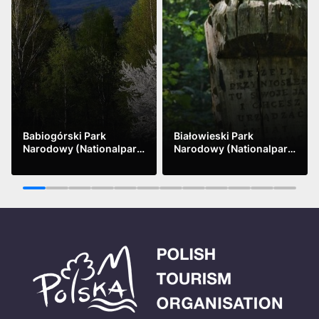
Babiogórski Park
Białowieski Park
Narodowy (Nationalpark
Narodowy (Nationalpark
Babia Góra)
Białowieża)
Mehr sehen
Mehr sehen
1
2
3
4
5
6
7
8
9
10
11
12