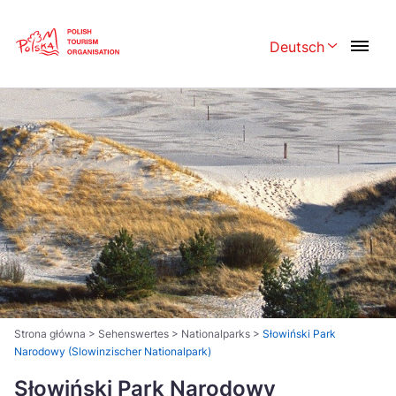
Skip
Link
Deutsch
Rozwiń menu w
Polski
English
Česká
中国
Dansk
Deutsch
Español
Français
Italiano
Magyar
Nederlands
日本語
Português
Norsk
Strona główna
>
Sehenswertes
>
Nationalparks
>
Słowiński Park
Narodowy (Slowinzischer Nationalpark)
Suomi
Svenska
Słowiński Park Narodowy