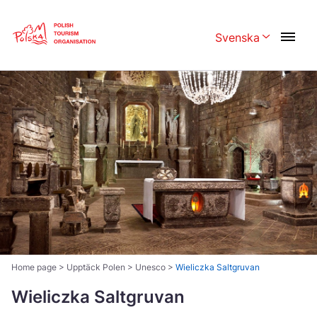
Skip
Link
Svenska
Rozwiń menu w
Polski
English
Česká
中国
Dansk
Deutschland
Español
Français
Italiano
Magyar
Nederlands
日本語
Português
Norsk
Home page
>
Upptäck Polen
>
Unesco
>
Wieliczka Saltgruvan
Suomi
Svenska
Wieliczka Saltgruvan