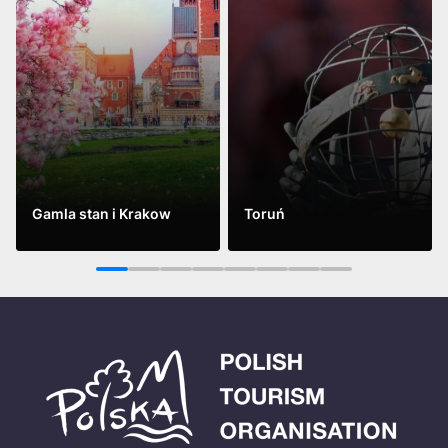
Gamla stan i Krakow
Toruń
Se mer
Se mer
1
2
3
4
5
6
7
8