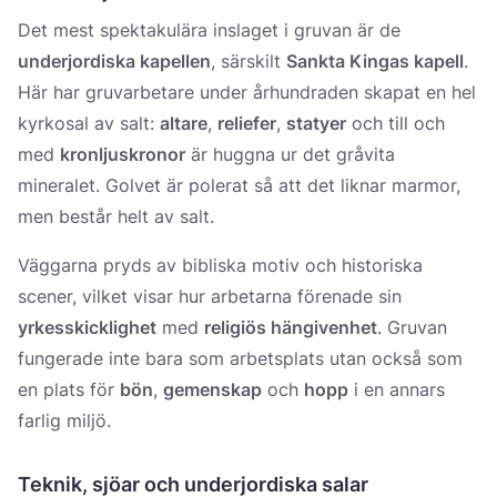
Det mest spektakulära inslaget i gruvan är de
underjordiska kapellen
, särskilt
Sankta Kingas kapell
.
Här har gruvarbetare under århundraden skapat en hel
kyrkosal av salt:
altare
,
reliefer
,
statyer
och till och
med
kronljuskronor
är huggna ur det gråvita
mineralet. Golvet är polerat så att det liknar marmor,
men består helt av salt.
Väggarna pryds av bibliska motiv och historiska
scener, vilket visar hur arbetarna förenade sin
yrkesskicklighet
med
religiös hängivenhet
. Gruvan
fungerade inte bara som arbetsplats utan också som
en plats för
bön
,
gemenskap
och
hopp
i en annars
farlig miljö.
Teknik, sjöar och underjordiska salar