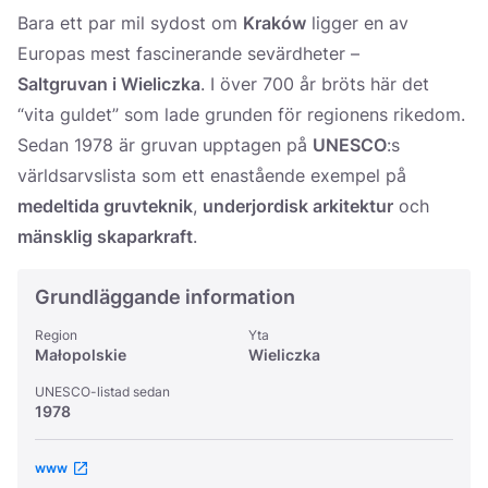
Україна
Bara ett par mil sydost om
Kraków
ligger en av
Europas mest fascinerande sevärdheter –
Zamknij
Saltgruvan i Wieliczka
. I över 700 år bröts här det
“vita guldet” som lade grunden för regionens rikedom.
Sedan 1978 är gruvan upptagen på
UNESCO
:s
världsarvslista som ett enastående exempel på
medeltida gruvteknik
,
underjordisk arkitektur
och
mänsklig skaparkraft
.
Grundläggande information
Region
Yta
Małopolskie
Wieliczka
UNESCO-listad sedan
1978
www