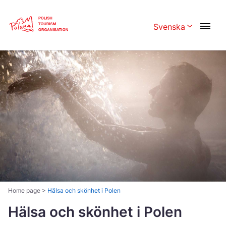
Skip
Link
Svenska
Rozwiń menu w
Polski
English
Česká
中国
Dansk
Deutschland
Español
Français
Italiano
Magyar
Nederlands
日本語
Português
Norsk
Home page
>
Hälsa och skönhet i Polen
Suomi
Hälsa och skönhet i Polen
Svenska