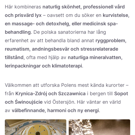
Här kombineras
naturlig skönhet, professionell vård
och prisvärd lyx
– oavsett om du söker en
kurvistelse,
en massage- och detoxhelg, eller medicinsk spa-
behandling
. De polska sanatorierna har lång
erfarenhet av att behandla bland annat
ryggproblem,
reumatism, andningsbesvär och stressrelaterade
tillstånd
, ofta med hjälp av
naturliga mineralvatten,
lerinpackningar och klimatoterapi
.
Välkommen att utforska Polens mest kända kurorter –
från
Krynica-Zdrój och Szczawnica
i bergen till
Sopot
och Świnoujście
vid Östersjön. Här väntar en värld
av
välbefinnande, harmoni och ny energi
.