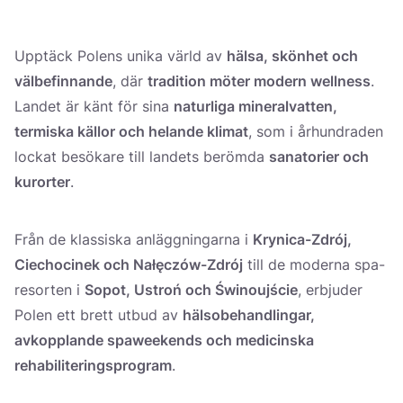
Україна
Upptäck Polens unika värld av
hälsa, skönhet och
Zamknij
välbefinnande
, där
tradition möter modern wellness
.
Landet är känt för sina
naturliga mineralvatten,
termiska källor och helande klimat
, som i århundraden
lockat besökare till landets berömda
sanatorier och
kurorter
.
Från de klassiska anläggningarna i
Krynica-Zdrój,
Ciechocinek och Nałęczów-Zdrój
till de moderna spa-
resorten i
Sopot, Ustroń och Świnoujście
, erbjuder
Polen ett brett utbud av
hälsobehandlingar,
avkopplande spaweekends och medicinska
rehabiliteringsprogram
.