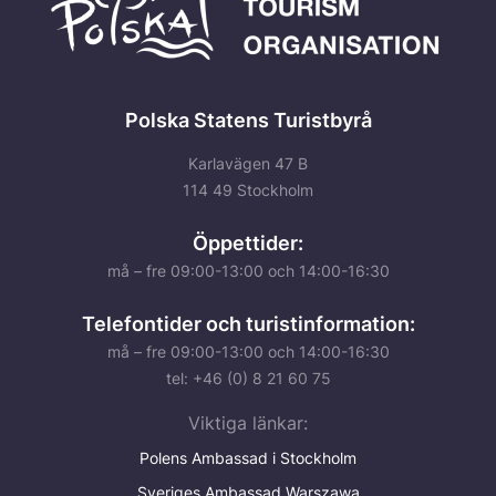
Polska Statens Turistbyrå
Karlavägen 47 B
114 49 Stockholm
Öppettider:
må – fre 09:00-13:00 och 14:00-16:30
Telefontider och turistinformation:
må – fre 09:00-13:00 och 14:00-16:30
tel: +46 (0) 8 21 60 75
Viktiga länkar:
Polens Ambassad i Stockholm
Sveriges Ambassad Warszawa