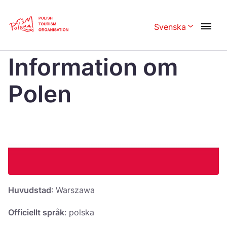
Skip
Link
Svenska
Rozwiń menu w
Home page
>
Information om Polen
Information om
Polski
English
Česká
Polen
中国
Dansk
Deutschland
Español
Français
Italiano
Magyar
Nederlands
日本語
Português
Norsk
Huvudstad
: Warszawa
Suomi
Svenska
Officiellt språk
: polska