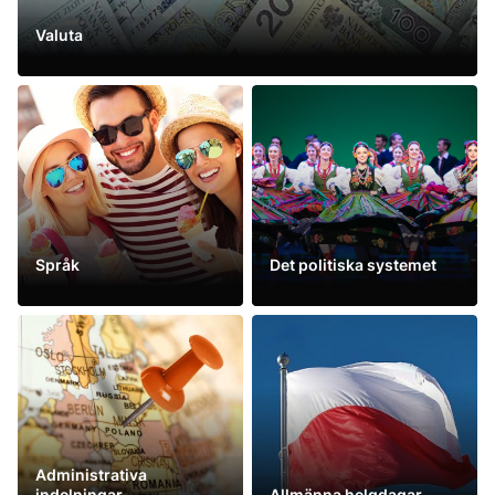
Valuta
Se mer
Språk
Det politiska systemet
Se mer
Se mer
Administrativa
indelningar
Allmänna helgdagar