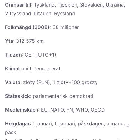
Україна
Gränsar till
: Tyskland, Tjeckien, Slovakien, Ukraina,
Vitryssland, Litauen, Ryssland
Zamknij
Folkmängd (2008):
38 milioner
Yta
: 312 575 km
Tidzon
: CET (UTC+1)
Klimat
: milt, tempererat
Valuta
: zloty (PLN), 1 zloty=100 groszy
Statsskick
: parlamentarisk demokrati
Medlemskap i
: EU, NATO, FN, WHO, OECD
Helgdagar
: 1 januari, 6 januari, påskdagen, annandag
påsk,