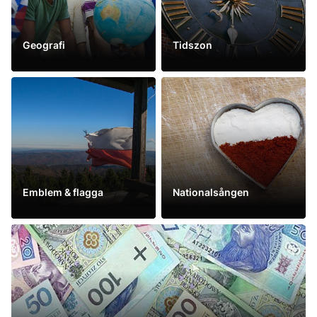
Geografi
Tidszon
Se mer
Se mer
Emblem & flagga
Nationalsången
Se mer
Se mer