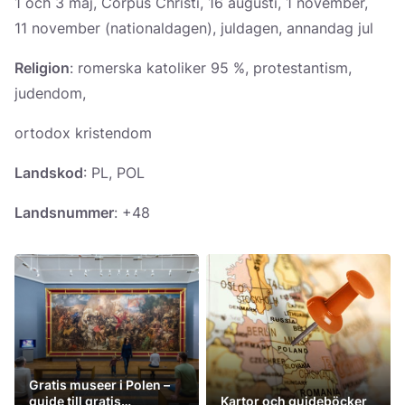
1 och 3 maj, Corpus Christi, 16 augusti, 1 november,
11 november (nationaldagen), juldagen, annandag jul
Religion
: romerska katoliker 95 %, protestantism,
judendom,
ortodox kristendom
Landskod
: PL, POL
Landsnummer
: +48
Gratis museer i Polen –
guide till gratis
Kartor och guideböcker