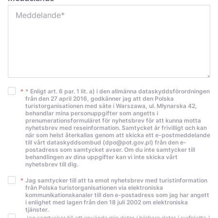
Україна
Zamknij
*
* Enligt art. 6 par. 1 lit. a) i den allmänna dataskyddsförordningen
från den 27 april 2016, godkänner jag att den Polska
turistorganisationen med säte i Warszawa, ul. Młynarska 42,
behandlar mina personuppgifter som angetts i
prenumerationsformuläret för nyhetsbrev för att kunna motta
nyhetsbrev med reseinformation. Samtycket är frivilligt och kan
när som helst återkallas genom att skicka ett e-postmeddelande
till vårt dataskyddsombud (dpo@pot.gov.pl) från den e-
postadress som samtycket avser. Om du inte samtycker till
behandlingen av dina uppgifter kan vi inte skicka vårt
nyhetsbrev till dig.
*
Jag samtycker till att ta emot nyhetsbrev med turistinformation
från Polska turistorganisationen via elektroniska
kommunikationskanaler till den e-postadress som jag har angett
i enlighet med lagen från den 18 juli 2002 om elektroniska
tjänster.
Jag samtycker till att använda min dator / bärbara dator / surfplatta /