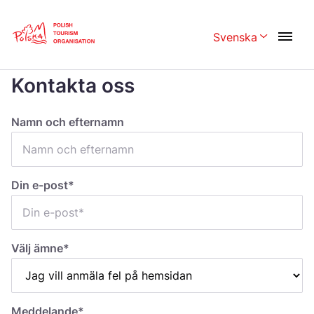
Skip
Link
Svenska
Rozwiń menu w
Home page
>
Kontakta oss
Kontakta oss
Polski
English
Česká
中国
Namn och efternamn
Dansk
Deutschland
Español
Français
Din e-post*
Italiano
Magyar
Nederlands
日本語
Välj ämne*
Português
Norsk
Suomi
Svenska
Meddelande*