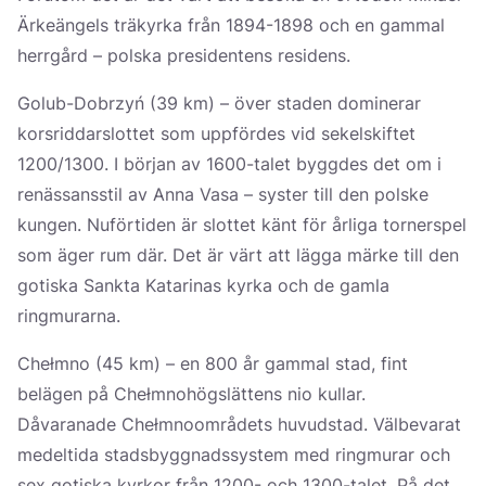
Ärkeängels träkyrka från 1894-1898 och en gammal
herrgård – polska presidentens residens.
Golub-Dobrzyń (39 km) – över staden dominerar
korsriddarslottet som uppfördes vid sekelskiftet
1200/1300. I början av 1600-talet byggdes det om i
renässansstil av Anna Vasa – syster till den polske
kungen. Nuförtiden är slottet känt för årliga tornerspel
som äger rum där. Det är värt att lägga märke till den
gotiska Sankta Katarinas kyrka och de gamla
ringmurarna.
Chełmno (45 km) – en 800 år gammal stad, fint
belägen på Chełmnohögslättens nio kullar.
Dåvaranade Chełmnoområdets huvudstad. Välbevarat
medeltida stadsbyggnadssystem med ringmurar och
sex gotiska kyrkor från 1200- och 1300-talet. På det