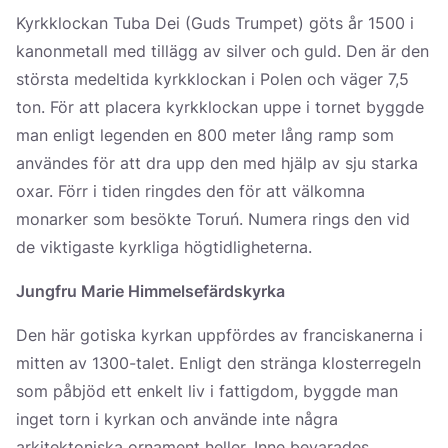
Kyrkklockan Tuba Dei (Guds Trumpet) göts år 1500 i
kanonmetall med tillägg av silver och guld. Den är den
största medeltida kyrkklockan i Polen och väger 7,5
ton. För att placera kyrkklockan uppe i tornet byggde
man enligt legenden en 800 meter lång ramp som
användes för att dra upp den med hjälp av sju starka
oxar. Förr i tiden ringdes den för att välkomna
monarker som besökte Toruń. Numera rings den vid
de viktigaste kyrkliga högtidligheterna.
Jungfru Marie Himmelsefärdskyrka
Den här gotiska kyrkan uppfördes av franciskanerna i
mitten av 1300-talet. Enligt den stränga klosterregeln
som påbjöd ett enkelt liv i fattigdom, byggde man
inget torn i kyrkan och använde inte några
arkitektoniska ornament heller. Inne bevarades