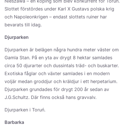
Nieszawa – en köping som blev konkurrent för Toruń.
Slottet förstördes under Karl X Gustavs polska krig
och Napoleonkrigen – endast slottets ruiner har
bevarats till idag.
Djurparken
Djurparken är belägen några hundra meter väster om
Gamla Stan. På en yta av drygt 8 hektar samlades
circa 50 djurarter och dussintals träd- och buskarter.
Exotiska fåglar och växter samlades i en modern
voljär medan groddjur och kräldjur i ett herpetarium.
Djurparken grundades för drygt 200 år sedan av
J.G.Schultz. Där finns också hans gravvalv.
Djurparken i Toruń.
Barbarka