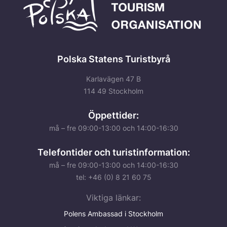
Polska Statens Turistbyrå
Karlavägen 47 B
114 49 Stockholm
Öppettider:
må – fre 09:00-13:00 och 14:00-16:30
Telefontider och turistinformation:
må – fre 09:00-13:00 och 14:00-16:30
tel: +46 (0) 8 21 60 75
Viktiga länkar:
Polens Ambassad i Stockholm