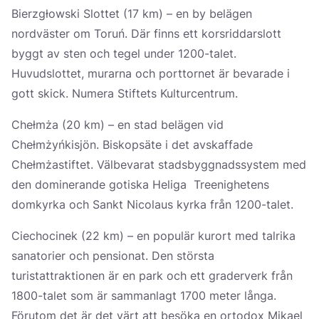
Bierzgłowski Slottet (17 km) – en by belägen
nordväster om Toruń. Där finns ett korsriddarslott
byggt av sten och tegel under 1200-talet.
Huvudslottet, murarna och porttornet är bevarade i
gott skick. Numera Stiftets Kulturcentrum.
Chełmża (20 km) – en stad belägen vid
Chełmżyńkisjön. Biskopsäte i det avskaffade
Chełmżastiftet. Välbevarat stadsbyggnadssystem med
den dominerande gotiska Heliga Treenighetens
domkyrka och Sankt Nicolaus kyrka från 1200-talet.
Ciechocinek (22 km) – en populär kurort med talrika
sanatorier och pensionat. Den största
turistattraktionen är en park och ett graderverk från
1800-talet som är sammanlagt 1700 meter långa.
Förutom det är det värt att besöka en ortodox Mikael