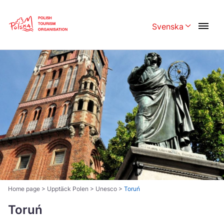
Skip
Link
Svenska
Rozwiń menu w
Polski
English
Česká
中国
Dansk
Deutschland
Español
Français
Italiano
Magyar
Nederlands
日本語
Português
Norsk
Home page
>
Upptäck Polen
>
Unesco
>
Toruń
Suomi
Svenska
Toruń