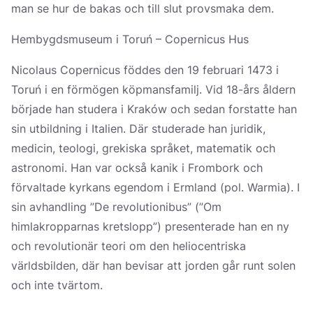
man se hur de bakas och till slut provsmaka dem.
Hembygdsmuseum i Toruń – Copernicus Hus
Nicolaus Copernicus föddes den 19 februari 1473 i
Toruń i en förmögen köpmansfamilj. Vid 18-års åldern
började han studera i Kraków och sedan forstatte han
sin utbildning i Italien. Där studerade han juridik,
medicin, teologi, grekiska språket, matematik och
astronomi. Han var också kanik i Frombork och
förvaltade kyrkans egendom i Ermland (pol. Warmia). I
sin avhandling ”De revolutionibus” (”Om
himlakropparnas kretslopp”) presenterade han en ny
och revolutionär teori om den heliocentriska
världsbilden, där han bevisar att jorden går runt solen
och inte tvärtom.