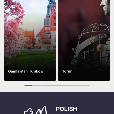
Gamla stan i Krakow
Toruń
Se mer
Se mer
1
2
3
4
5
6
7
8