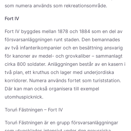
som numera används som rekreationsområde.
Fort IV
Fort IV byggdes mellan 1878 och 1884 som en del av
försvarsanläggningen runt staden. Den bemannades
av två infanterikompanier och en besättning ansvarig
för kanoner av medel- och grovkaliber – sammanlagt
cirka 800 soldater. Anläggningen består av en kasern i
två plan, ett kruthus och lager med underjordiska
korridorer. Numera används fortet som turiststation.
Där kan man också organisera till exempel
utomhuspicknick.
Toruń Fästningen – Fort IV
Toruń Fästningen är en grupp försvarsanläggningar
som utvecklades intensivt under den preussiska