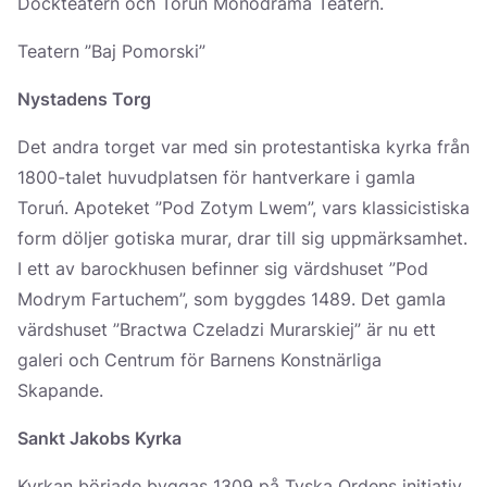
Dockteatern och Toruń Monodrama Teatern.
Teatern ”Baj Pomorski”
Nystadens Torg
Det andra torget var med sin protestantiska kyrka från
1800-talet huvudplatsen för hantverkare i gamla
Toruń. Apoteket ”Pod Zotym Lwem”, vars klassicistiska
form döljer gotiska murar, drar till sig uppmärksamhet.
I ett av barockhusen befinner sig värdshuset ”Pod
Modrym Fartuchem”, som byggdes 1489. Det gamla
värdshuset ”Bractwa Czeladzi Murarskiej” är nu ett
galeri och Centrum för Barnens Konstnärliga
Skapande.
Sankt Jakobs Kyrka
Kyrkan började byggas 1309 på Tyska Ordens initiativ.