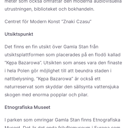
meter som också omfattar den moderna audiovisuella
utrustningen, biblioteket och bokhandeln.
Centret för Modern Konst ”Znaki Czasu”
Utsiktspunkt
Det finns en fin utsikt över Gamla Stan från
utsiktsplattformen som placerades på en flodö kallad
”Kępa Bazarowa”. Utsikten som anses vara den finaste
i hela Polen gör möjlighet till att beundra staden i
nattbelysning. ”Kępa Bazarowa” är också ett
naturreservat som skyddar den sällsynta vattensjuka
skogen med enorma popplar och pilar.
Etnografiska Museet
I parken som omringar Gamla Stan finns Etnografiska
Museet. Det är det enda friluftsmuseum i Europa som