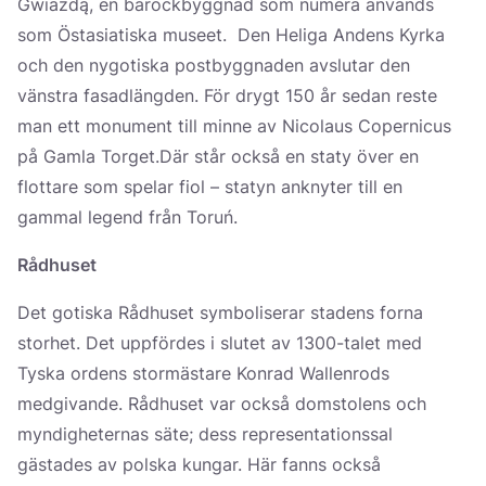
Gwiazdą, en barockbyggnad som numera används
som Östasiatiska museet. Den Heliga Andens Kyrka
och den nygotiska postbyggnaden avslutar den
vänstra fasadlängden. För drygt 150 år sedan reste
man ett monument till minne av Nicolaus Copernicus
på Gamla Torget.Där står också en staty över en
flottare som spelar fiol – statyn anknyter till en
gammal legend från Toruń.
Rådhuset
Det gotiska Rådhuset symboliserar stadens forna
storhet. Det uppfördes i slutet av 1300-talet med
Tyska ordens stormästare Konrad Wallenrods
medgivande. Rådhuset var också domstolens och
myndigheternas säte; dess representationssal
gästades av polska kungar. Här fanns också