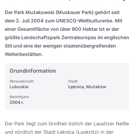
Україна
Der Park Mużakowski (Muskauer Park) gehört seit
Zamknij
dem 2. Juli 2004 zum UNESCO-Weltkulturerbe. Mit
einer Gesamtfläche von über 800 Hektar ist er der
größte Landschaftspark Zentraleuropas im englischen
Stil und eine der wenigen staatenübergreifenden
Welterbestätten.
Grundinformation
Woiwodschaft:
Stadt:
Lubuskie
Łęknica, Mużaków
Beitrittsjahr:
2004 r.
Der Park liegt zum Großteil östlich der Lausitzer Neiße
und nördlich der Stadt Łęknica (Lugknitz) in der