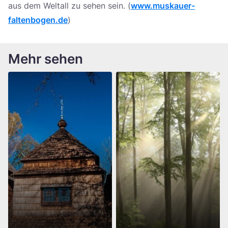
aus dem Weltall zu sehen sein. (
www.muskauer-
faltenbogen.de
)
Mehr sehen