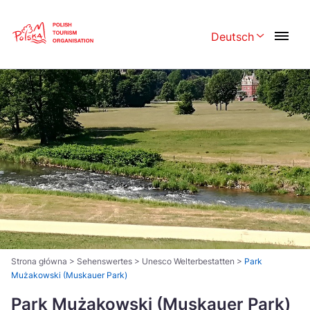
Skip
Link
Deutsch
Rozwiń menu w
Polski
English
Česká
中国
Dansk
Deutsch
Español
Français
Italiano
Magyar
Nederlands
日本語
Português
Norsk
Strona główna
>
Sehenswertes
>
Unesco Welterbestatten
>
Park
Mużakowski (Muskauer Park)
Suomi
Svenska
Park Mużakowski (Muskauer Park)