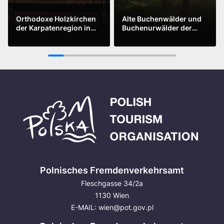
Orthodoxe Holzkirchen
Alte Buchenwälder und
der Karpatenregion in
Buchenurwälder der
Polen und der Ukraine
Karpaten und anderer
Mehr sehen
Mehr sehen
Regionen Europas
1
2
3
4
5
6
7
8
Polnisches Fremdenverkehrsamt
Fleschgasse 34/2a
1130 Wien
E-MAIL:
wien@pot.gov.pl