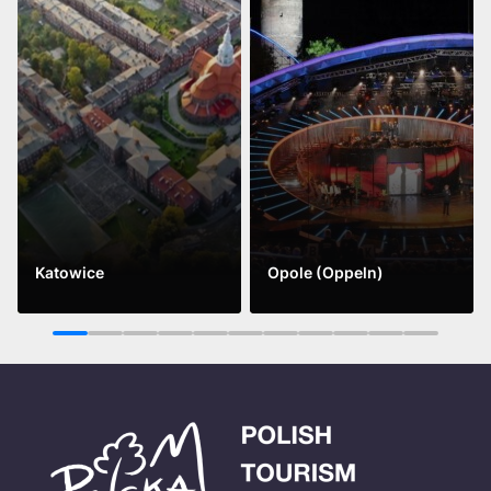
Katowice
Opole (Oppeln)
Mehr sehen
Mehr sehen
1
2
3
4
5
6
7
8
9
10
11