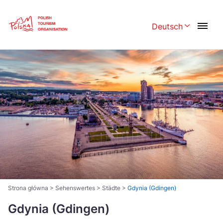
Skip
Link
Deutsch
Rozwiń menu w
Polski
English
Česká
中国
Dansk
Deutsch
Español
Français
Italiano
Magyar
Nederlands
日本語
Português
Norsk
Strona główna
>
Sehenswertes
>
Städte
>
Gdynia (Gdingen)
Suomi
Svenska
Gdynia (Gdingen)