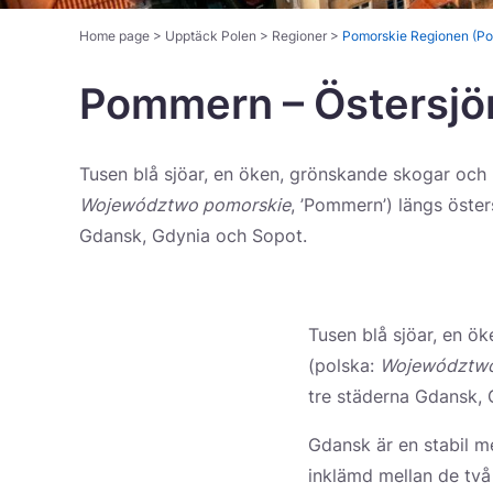
Home page
>
Upptäck Polen
>
Regioner
>
Pomorskie Regionen (P
Pommern – Östersjö
Romantiska utflykter
Slott och palats
Tusen blå sjöar, en öken, grönskande skogar och 
Województwo pomorskie
, ’Pommern’) längs öster
Gdansk, Gdynia och Sopot.
Tusen blå sjöar, en ö
(polska:
Województwo
tre städerna Gdansk, 
Gdansk är en stabil m
inklämd mellan de två 