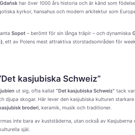
Gdańsk
har över 1000 års historia och är känd som födelse
 gotiska kyrkor, hansahus och modern arkitektur som Europ
ganta
Sopot
– berömt för sin långa träpir – och dynamiska
G
)
, ett av Polens mest attraktiva storstadsområden för week
“Det kasjubiska Schweiz”
jubien
ut sig, ofta kallat
”Det kasjubiska Schweiz”
tack var
och djupa skogar. Här lever den kasjubiska kulturen starkar
kasjubisk broderi
, keramik, musik och traditioner.
rmas inte bara av kuststäderna, utan också av Kasjuberna 
lturella själ.