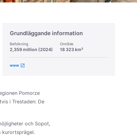
Grundläggande information
g
Befolkning
Område
2,359 million (2024)
18 323 km²
www
 regionen Pomorze
tvis i Trestaden: De
möjligheter och Sopot,
s kurortsprägel.