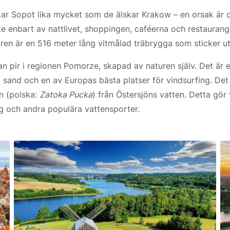
skar Sopot lika mycket som de älskar Krakow – en orsak är d
nte enbart av nattlivet, shoppingen, caféerna och restauran
iren är en 516 meter lång vitmålad träbrygga som sticker ut i
n pir i regionen Pomorze, skapad av naturen själv. Det är e
i sand och en av Europas bästa platser för vindsurfing. Det 
n (polska:
Zatoka Pucka
) från Östersjöns vatten. Detta gör 
ng och andra populära vattensporter.