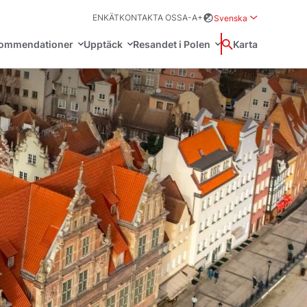
ENKÄT
KONTAKTA OSS
A-
A+
Svenska
Rozwiń menu wybor
kommendationer
Upptäck
Resandet i Polen
Wyszukaj
Karta
中国
Zamkn
Français
日本語
ioner
r
a tips
Svenska
h skönhet i Polen