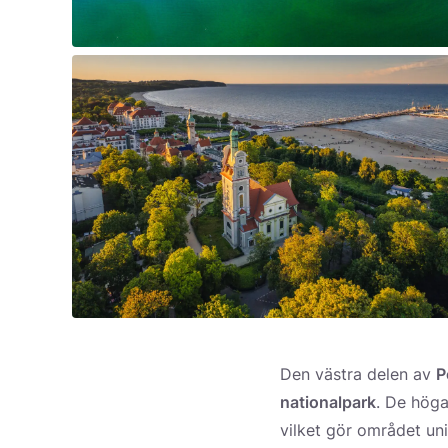
Den västra delen av
P
nationalpark
. De höga
vilket gör området un