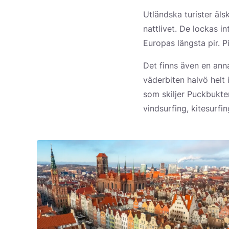
Utländska turister äl
nattlivet. De lockas i
Europas längsta pir. P
Det finns även en anna
väderbiten halvö helt 
som skiljer Puckbukte
vindsurfing, kitesurfi