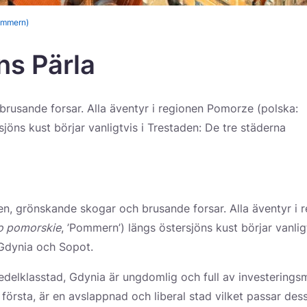
ommern)
ns Pärla
Mat och traditioner
Campin
brusande forsar. Alla äventyr i regionen Pomorze (polska:
sjöns kust börjar vanligtvis i Trestaden: De tre städerna
ken, grönskande skogar och brusande forsar. Alla äventyr i
 pomorskie
, ’Pommern’) längs östersjöns kust börjar vanlig
Gdynia och Sopot.
edelklasstad, Gdynia är ungdomlig och full av investerings
första, är en avslappnad och liberal stad vilket passar des