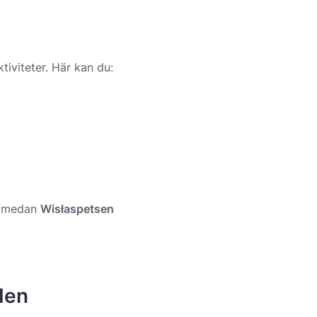
tiviteter. Här kan du:
s, medan
Wisłaspetsen
den