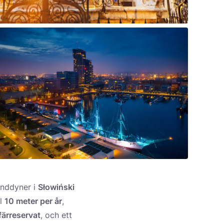
anddyner i
Słowiński
ll
10 meter per år
,
ärreservat
, och ett