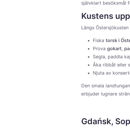
självklart besöksmål f
Kustens uppl
Längs Östersjökusten v
Fiska
torsk i Öst
Prova
gokart
,
pa
Segla, paddla kaj
Åka ribbåt eller
Njuta av konserte
Den smala landtunga
erbjuder lugnare strä
Gdańsk
,
Sop