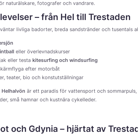
ör naturälskare, fotografer och vandrare.
evelser – från
Hel
till
Trestaden
äntar livliga badorter, breda sandstränder och tusentals ak
ersjön
intball
eller överlevnadskurser
ak eller testa
kitesurfing och windsurfing
 skärmflyga efter motorbåt
r, teater, bio och konstutställningar
n
Helhalvön
är ett paradis för vattensport och sommarpul
nder, små hamnar och kustnära cykelleder.
ot
och
Gdynia
– hjärtat av
Tresta