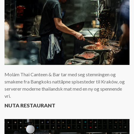
Molám Thai Canteen & Bar tar med seg stemningen og
smakene fra Bangkoks nattåpne spisesteder til Kraków, og
serverer moderne thailandsk mat med en ny og spennende
vri.
NUTA RESTAURANT