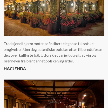
Tradisjonell sjarm møter sofistikert eleganse i ikoniske
omgivelser. Unn deg autentiske polske retter tilberedt foran
deg over kullfyrte bål. Utforsk et variert utvalg av vin og
brennevin fra blant annet polske vingårder.
HACJENDA