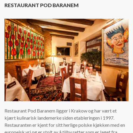
RESTAURANT POD BARANEM
Restaurant Pod Baranem ligger i Krakow og har vært et
kjært kulinarisk landemerke siden etableringen i 1997.
Restauranten er kjent for sitt herlige polske kjøkken med en
europeisk vri og er stolt av å tilby retter som er laget fra...