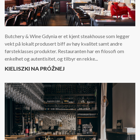
Butchery & Wine Gdynia er et kjent steakhouse som legger
vekt på lokalt produsert biff av høy kvalitet samt andre
førsteklasses produkter. Restauranten har en filosofi om
enkelhet og autentisitet, og tilbyr en rekke...
KIELISZKI NA PRÓŻNEJ