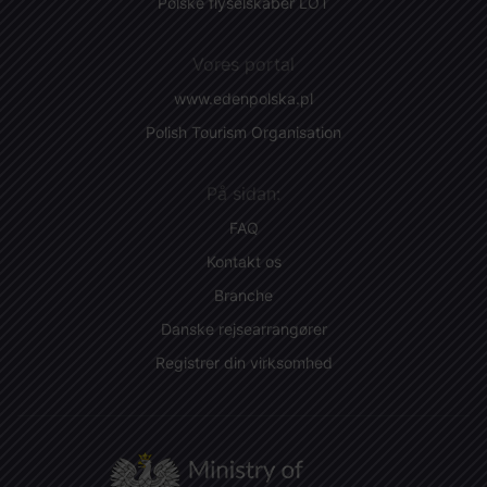
Polske flyselskaber LOT
Vores portal
www.edenpolska.pl
Polish Tourism Organisation
På sidan:
FAQ
Kontakt os
Branche
Danske rejsearrangører
Registrer din virksomhed