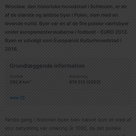
Україна
Wroclaw, den historiske hovedstad i Schlesien, er en
af de største og ældste byer i Polen, men med en
Zamknij
levende nutid. Byer var en af de fire polske værtsbyer
under europamesterskaberne i fodbold – EURO 2012.
Byen er udvalgt som Europæisk Kulturhovedstad i
2016.
Grundlæggende information
Område
Befolkning
292,8 km²
674 312 (2022)
www
Første gang i historien byen blev nævnt som et sted af
stor betydning var omkring år 1000, da det polske