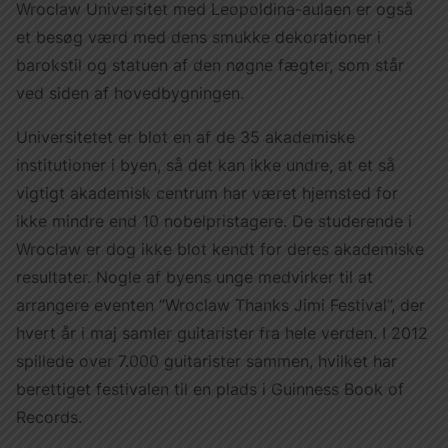
Wroclaw Universitet med Leopoldina-aulaen er også
et besøg værd med dens smukke dekorationer i
barokstil og statuen af den nøgne fægter, som står
ved siden af hovedbygningen.
Universitetet er blot en af de 35 akademiske
institutioner i byen, så det kan ikke undre, at et så
vigtigt akademisk centrum har været hjemsted for
ikke mindre end 10 nobelpristagere. De studerende i
Wroclaw er dog ikke blot kendt for deres akademiske
resultater. Nogle af byens unge medvirker til at
arrangere eventen ”Wroclaw Thanks Jimi Festival”, der
hvert år i maj samler guitarister fra hele verden. I 2012
spillede over 7.000 guitarister sammen, hvilket har
berettiget festivalen til en plads i Guinness Book of
Records.