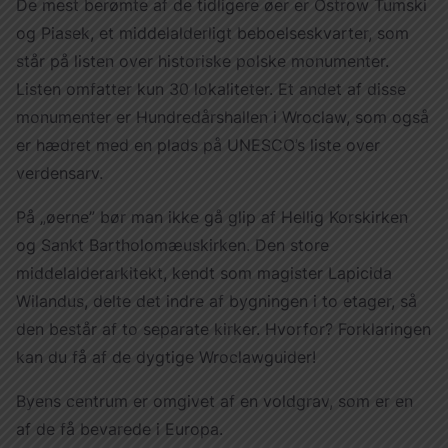
De mest berømte af de tidligere øer er Ostrow Tumski
og Piasek, et middelalderligt beboelseskvarter, som
står på listen over historiske polske monumenter.
Listen omfatter kun 30 lokaliteter. Et andet af disse
monumenter er Hundredårshallen i Wroclaw, som også
er hædret med en plads på UNESCO’s liste over
verdensarv.
På „øerne” bør man ikke gå glip af Hellig Korskirken
og Sankt Bartholomæuskirken. Den store
middelalderarkitekt, kendt som magister Lapicida
Wilandus, delte det indre af bygningen i to etager, så
den består af to separate kirker. Hvorfor? Forklaringen
kan du få af de dygtige Wroclawguider!
Byens centrum er omgivet af en voldgrav, som er en
af de få bevarede i Europa.