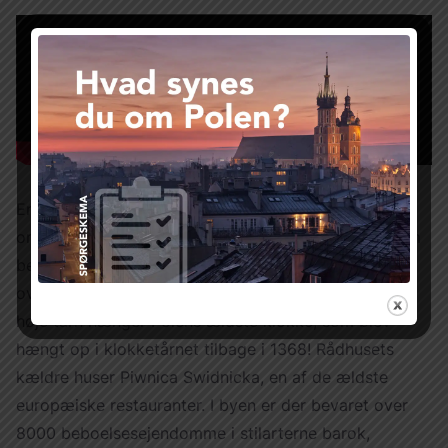
En anden spændende del af Wroclaw er området
omkring byens torv og Saltpladsen – Plac Solny. Som
besøgende kan man ikke undgå at blive imponeret
over det enorme sengotiske rådhus. I det 67 meter
høje tårn hænger Polens ældste klokke, som blev
hængt op i klokketårnet tilbage i 1368! Rådhusets
kældre huser Piwnica Swidnicka, en af de ældste
europæiske restauranter. I byen er der bevaret over
8000 beboelsesejendomme i stilarterne barok,