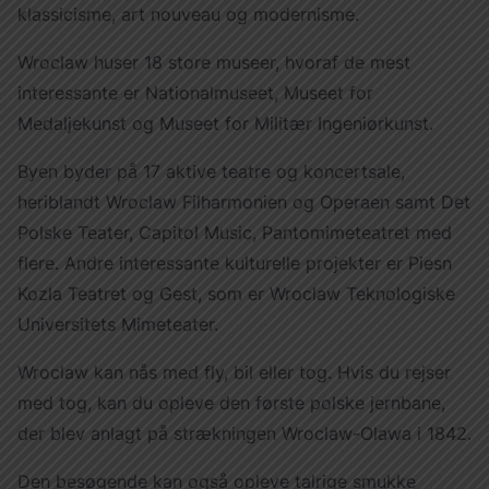
klassicisme, art nouveau og modernisme.
Wroclaw huser 18 store museer, hvoraf de mest
interessante er Nationalmuseet, Museet for
Medaljekunst og Museet for Militær Ingeniørkunst.
Byen byder på 17 aktive teatre og koncertsale,
heriblandt Wroclaw Filharmonien og Operaen samt Det
Polske Teater, Capitol Music, Pantomimeteatret med
flere. Andre interessante kulturelle projekter er Piesn
Kozla Teatret og Gest, som er Wroclaw Teknologiske
Universitets Mimeteater.
Wroclaw kan nås med fly, bil eller tog. Hvis du rejser
med tog, kan du opleve den første polske jernbane,
der blev anlagt på strækningen Wroclaw-Olawa i 1842.
Den besøgende kan også opleve talrige smukke