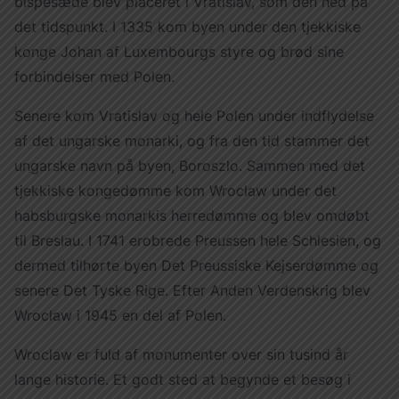
bispesæde blev placeret i Vratislav, som den hed på
det tidspunkt. I 1335 kom byen under den tjekkiske
konge Johan af Luxembourgs styre og brød sine
forbindelser med Polen.
Senere kom Vratislav og hele Polen under indflydelse
af det ungarske monarki, og fra den tid stammer det
ungarske navn på byen, Boroszlo. Sammen med det
tjekkiske kongedømme kom Wroclaw under det
habsburgske monarkis herredømme og blev omdøbt
til Breslau. I 1741 erobrede Preussen hele Schlesien, og
dermed tilhørte byen Det Preussiske Kejserdømme og
senere Det Tyske Rige. Efter Anden Verdenskrig blev
Wroclaw i 1945 en del af Polen.
Wroclaw er fuld af monumenter over sin tusind år
lange historie. Et godt sted at begynde et besøg i