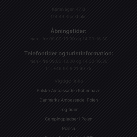
Karlavägen 47 B
114 49 Stockholm
Åbningstider:
man – fre 09.00-13.00 og 14.00-16.30
Telefontider og turistinformation:
man – fre 09.00-13.00 og 14.00-16.30
tlf.: +46 (0) 8 21 60 75
Vigtige links
Polske Ambassade i København
Danmarks Ambassade, Polen
Tog tider
Campingpladser i Polen
Polsca