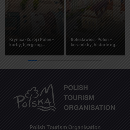
Krynica-Zdrój i Polen –
Bolesławiec i Polen –
kurby, bjerge og
keramikby, historie og
afslapning året rundt
småbycharme
Se mere
Se mere
1
2
3
4
5
6
7
8
Polish Tourism Organisation