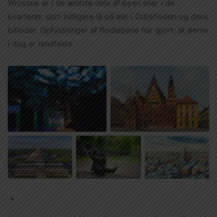
Wroclaw er i de ældste dele af byen eller i de
kvarterer, som tidligere lå på øer i Odrafloden og dens
bifloder. Opfyldninger af flodløbene har gjort, at øerne
i dag er landfaste.