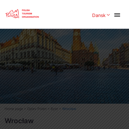
Skip
Link
Dansk
Rozwiń menu 
Polski
English
Česká
中国
Dansk
Deutschland
Español
Français
Italiano
Magyar
Nederlands
日本語
Português
Norsk
Home page
>
Oplev Polen
>
Byer
>
Wrocław
Suomi
Svenska
Wrocław