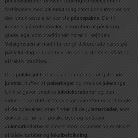
påskemarkeder
,
messer
,
farverige processioner
i
forbindelse med
palmesøndag
samt konkurrencer om
den smukkeste eller største
påskepalme
. Dertil
kommer
påskefestivaler
,
dekoration af påskeæg
og
glade lege, som traditionelt hører til højtiden.
Velsignelsen af mad
i farverigt dekorerede kurve på
påskelørdag
er uden tvivl en særlig stemningsfuld og
attraktiv tradition.
Den
polske jul
forbindes derimod med et glitrende
juletræ
, duften af
peberkager
og smukke
julesange
.
Unikke gaver, smukke
juledekorationer
og den
vidunderlige duft af forskellige
juleretter
er blot nogle
af de oplevelser, man finder på de
julemarkeder
, som
dukker op før jul i polske byer og småbyer.
Julemarkederne
er blevet store succeser og er elsket
af både
turister
og
lokalbefolkning
.