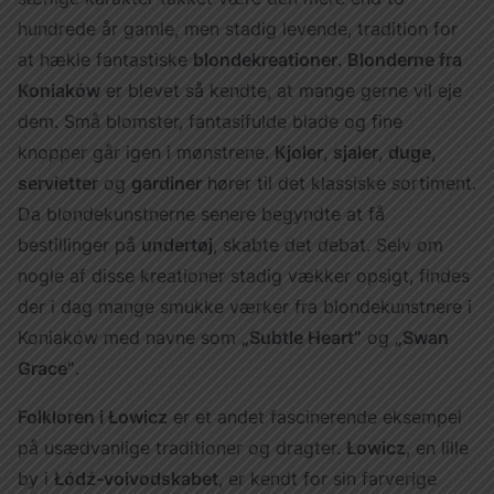
hundrede år gamle, men stadig levende, tradition for
at hækle fantastiske
blondekreationer
.
Blonderne fra
Koniaków
er blevet så kendte, at mange gerne vil eje
dem. Små blomster, fantasifulde blade og fine
knopper går igen i mønstrene.
Kjoler
,
sjaler
,
duge
,
servietter
og
gardiner
hører til det klassiske sortiment.
Da blondekunstnerne senere begyndte at få
bestillinger på
undertøj
, skabte det debat. Selv om
nogle af disse kreationer stadig vækker opsigt, findes
der i dag mange smukke værker fra blondekunstnere i
Koniaków med navne som
„Subtle Heart”
og
„Swan
Grace”
.
Folkloren i Łowicz
er et andet fascinerende eksempel
på usædvanlige traditioner og dragter.
Łowicz
, en lille
by i
Łódź-voivodskabet
, er kendt for sin farverige