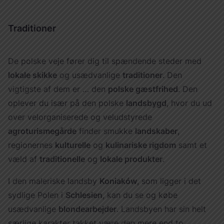
Traditioner
De polske veje fører dig til spændende steder med
lokale skikke
og usædvanlige
traditioner
. Den
vigtigste af dem er … den
polske gæstfrihed
. Den
oplever du især på den polske
landsbygd
, hvor du ud
over velorganiserede og veludstyrede
agroturismegårde
finder smukke
landskaber
,
regionernes
kulturelle
og
kulinariske rigdom
samt et
væld af
traditionelle
og
lokale produkter
.
I den maleriske landsby
Koniaków
, som ligger i det
sydlige Polen i
Schlesien
, kan du se og købe
usædvanlige
blondearbejder
. Landsbyen har sin helt
særlige karakter takket være den mere end to