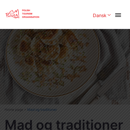
Skip
Link
Dansk
Rozwiń menu 
Polski
English
Česká
中国
Dansk
Deutschland
Español
Français
Italiano
Magyar
Nederlands
日本語
Português
Norsk
Home page
>
Mad og traditioner
Mad og traditioner
Suomi
Svenska