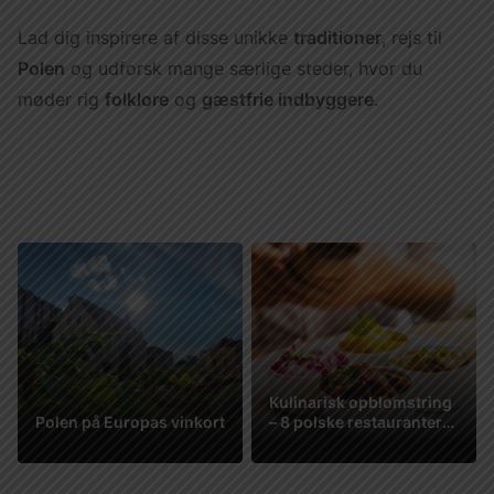
Lad dig inspirere af disse unikke
traditioner
, rejs til
Polen
og udforsk mange særlige steder, hvor du
møder rig
folklore
og
gæstfrie indbyggere
.
Kulinarisk opblomstring
Polen på Europas vinkort
– 8 polske restauranter
på LA LISTE
Se mere
Se mere