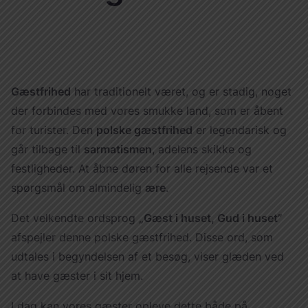
Україна
Zamknij
Gæstfrihed
har traditionelt været, og er stadig, noget
der forbindes med vores smukke land, som er åbent
for turister. Den
polske gæstfrihed
er legendarisk og
går tilbage til
sarmatismen
, adelens skikke og
festligheder. At åbne døren for alle rejsende var et
spørgsmål om almindelig
ære
.
Det velkendte ordsprog
„Gæst i huset, Gud i huset”
afspejler denne polske gæstfrihed. Disse ord, som
udtales i begyndelsen af et besøg, viser glæden ved
at have gæster i sit hjem.
I dag kan vores gæster opleve dette både på