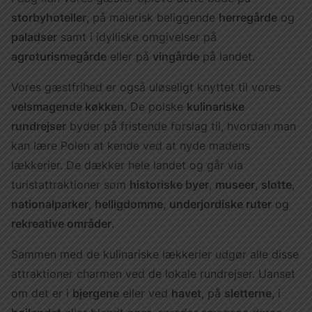
storbyhoteller
, på malerisk beliggende
herregårde
og
paladser
samt i idylliske omgivelser på
agroturismegårde
eller på
vingårde
på landet.
Vores gæstfrihed er også uløseligt knyttet til vores
velsmagende køkken
. De polske
kulinariske
rundrejser
byder på fristende forslag til, hvordan man
kan lære Polen at kende ved at nyde madens
lækkerier. De dækker hele landet og går via
turistattraktioner som
historiske byer
,
museer
,
slotte
,
nationalparker
,
helligdomme
,
underjordiske ruter
og
rekreative områder
.
Sammen med de kulinariske lækkerier udgør alle disse
attraktioner charmen ved de lokale rundrejser. Uanset
om det er i
bjergene
eller ved
havet
, på
sletterne
, i