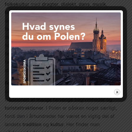
folkekultur
med
dragter
,
dialekt
,
dans
,
musik
,
festivaler
og
håndværk
, blandt andet de berømte
udklip i farvet papir.
Łowicz-dragten
er en af de mest
farverige og karakteristiske
polske folkedragter
, og
den bæres stadig i dag. Elementer fra dens skønhed
har også inspireret andre regioner.
Kristi Legemsfest
fejres på en særlig smuk måde i Łowicz med en
farverig procession, hvor den traditionelle folkedragt
straks fanger alles blik.
Festlige skikke
er naturligvis tæt forbundet med
polske traditioner. Den
polske påske
ledsages
traditionelt af mange farverige begivenheder og
turistattraktioner
. I Polen er påsken noget særligt,
fordi den i århundreder har været en vigtig del af
landets
tradition
og
kultur
. Her finder man