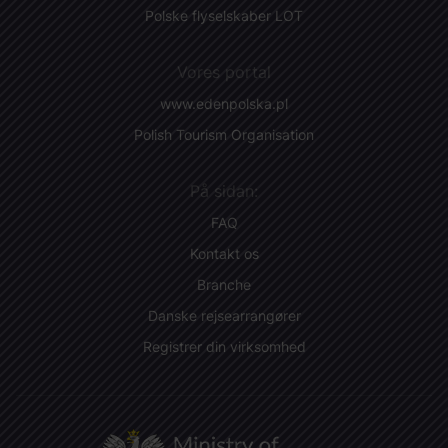
Polske flyselskaber LOT
Vores portal
www.edenpolska.pl
Polish Tourism Organisation
På sidan:
FAQ
Kontakt os
Branche
Danske rejsearrangører
Registrer din virksomhed