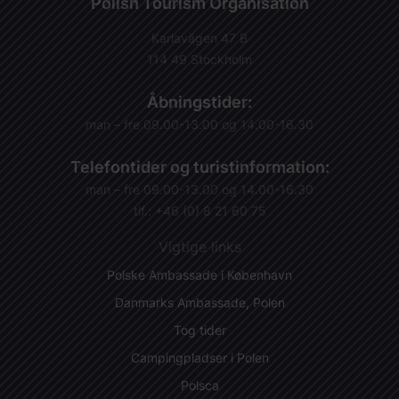
Polish Tourism Organisation
Karlavägen 47 B
114 49 Stockholm
Åbningstider:
man – fre 09.00-13.00 og 14.00-16.30
Telefontider og turistinformation:
man – fre 09.00-13.00 og 14.00-16.30
tlf.: +46 (0) 8 21 60 75
Vigtige links
Polske Ambassade i København
Danmarks Ambassade, Polen
Tog tider
Campingpladser i Polen
Polsca