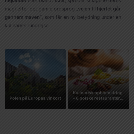
højlandet
eller blandt
søer
, spreder smagene deres
magi efter det gamle ordsprog
„vejen til hjertet går
gennem maven”
, som får en ny betydning under en
kulinarisk rundrejse.
Kulinarisk opblomstring
Polen på Europas vinkort
– 8 polske restauranter
på LA LISTE
Se mere
Se mere