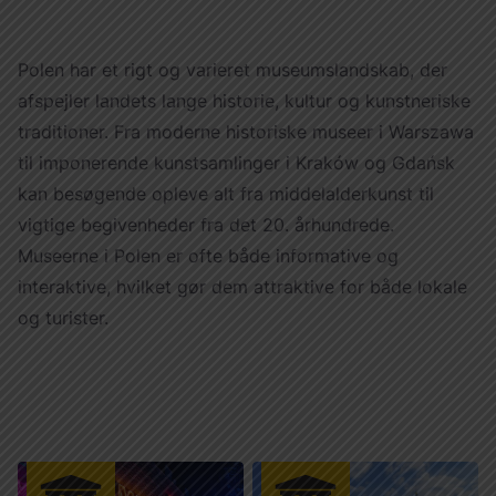
Україна
Zamknij
Polen har et rigt og varieret museumslandskab, der
afspejler landets lange historie, kultur og kunstneriske
traditioner. Fra moderne historiske museer i Warszawa
til imponerende kunstsamlinger i Kraków og Gdańsk
kan besøgende opleve alt fra middelalderkunst til
vigtige begivenheder fra det 20. århundrede.
Museerne i Polen er ofte både informative og
interaktive, hvilket gør dem attraktive for både lokale
og turister.