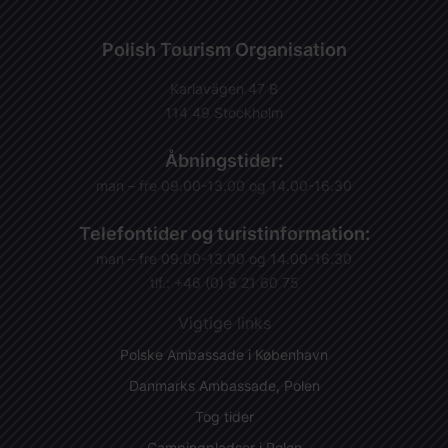
Polish Tourism Organisation
Karlavägen 47 B
114 49 Stockholm
Åbningstider:
man – fre 09.00-13.00 og 14.00-16.30
Telefontider og turistinformation:
man – fre 09.00-13.00 og 14.00-16.30
tlf.: +46 (0) 8 21 60 75
Vigtige links
Polske Ambassade i København
Danmarks Ambassade, Polen
Tog tider
Campingpladser i Polen