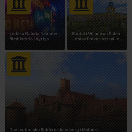
Łódzka Galeria Neonów –
Slottet i Wilanów i Polen
filmhistorie i nyt lys
– oplev Polens Versailles
i Warszawa
Se mere
Se mere
Den teutoniske Ridderordens borg i Malbork