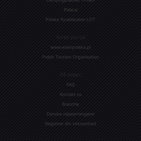
Polsca
Polske flyselskaber LOT
Vores portal
www.edenpolska.pl
Polish Tourism Organisation
På sidan:
FAQ
Kontakt os
Branche
Danske rejsearrangører
Registrer din virksomhed