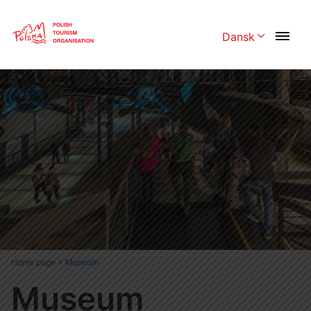
Skip
Link
Dansk
Rozwiń menu 
Polski
English
Česká
中国
Dansk
Deutschland
Español
Français
Italiano
Magyar
Nederlands
日本語
Português
Norsk
Home page
>
Museum
Museum
Suomi
Svenska