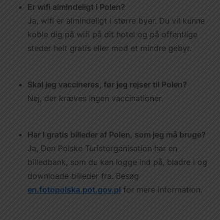
Er wifi almindeligt i Polen?
Ja, wifi er almindeligt i større byer. Du vil kunne
koble dig på wifi på dit hotel og på offentlige
steder helt gratis eller mod et mindre gebyr.
Skal jeg vaccineres, før jeg rejser til Polen?
Nej, der kræves ingen vaccinationer.
Har I gratis billeder af Polen, som jeg må bruge?
Ja, Den Polske Turistorganisation har en
billedbank, som du kan logge ind på, bladre i og
downloade billeder fra. Besøg
en.fotopolska.pot.gov.pl
for mere information.