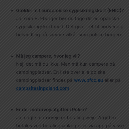
Gælder mit europæiske sygesikringskort (EHIC)?
Ja, som EU-borger bør du tage dit europæiske
sygesikringskort med. Det giver ret til nødvendig
behandling på samme vilkår som polske borgere.
Må jeg campere, hvor jeg vil?
Nej, det må du ikke. Man må kun campere på
campingpladser. En liste over alle polske
campingpladser findes på
www.pfcc.eu
eller på
campsitesinpoland.com
Er der motorvejsafgifter i Polen?
Ja, nogle motorveje er betalingsveje. Afgiften
betales ved betalingsanlæg eller via app på visse