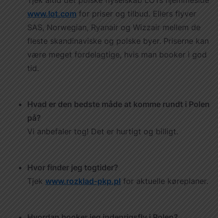
Tjek altid det polske flyselskab LOTs hjemmeside
www.lot.com
for priser og tilbud. Ellers flyver
SAS, Norwegian, Ryanair og Wizzair mellem de
fleste skandinaviske og polske byer. Priserne kan
være meget fordelagtige, hvis man booker i god
tid.
Hvad er den bedste måde at komme rundt i Polen
på?
Vi anbefaler tog! Det er hurtigt og billigt.
Hvor finder jeg togtider?
Tjek
www.rozklad-pkp.pl
for aktuelle køreplaner.
Hvordan booker jeg indenrigsfly i Polen?