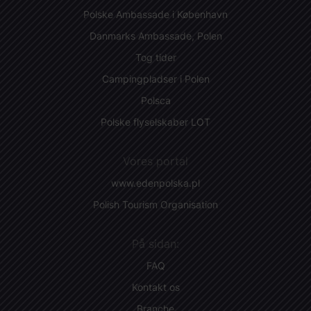
Polske Ambassade i København
Danmarks Ambassade, Polen
Tog tider
Campingpladser i Polen
Polsca
Polske flyselskaber LOT
Vores portal
www.edenpolska.pl
Polish Tourism Organisation
På sidan:
FAQ
Kontakt os
Branche