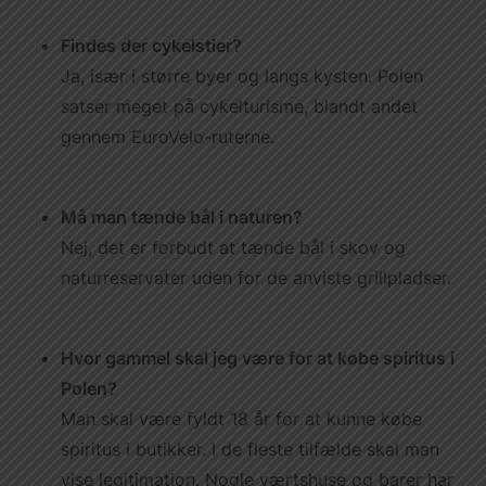
Findes der cykelstier?
Ja, især i større byer og langs kysten. Polen
satser meget på cykelturisme, blandt andet
gennem EuroVelo-ruterne.
Må man tænde bål i naturen?
Nej, det er forbudt at tænde bål i skov og
naturreservater uden for de anviste grillpladser.
Hvor gammel skal jeg være for at købe spiritus i
Polen?
Man skal være fyldt 18 år for at kunne købe
spiritus i butikker. I de fleste tilfælde skal man
vise legitimation. Nogle værtshuse og barer har