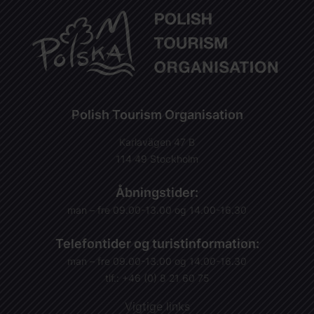
Polish Tourism Organisation
Karlavägen 47 B
114 49 Stockholm
Åbningstider:
man – fre 09.00-13.00 og 14.00-16.30
Telefontider og turistinformation:
man – fre 09.00-13.00 og 14.00-16.30
tlf.: +46 (0) 8 21 60 75
Vigtige links