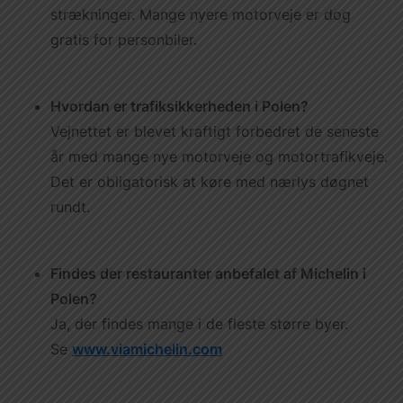
strækninger. Mange nyere motorveje er dog
gratis for personbiler.
Hvordan er trafiksikkerheden i Polen?
Vejnettet er blevet kraftigt forbedret de seneste
år med mange nye motorveje og motortrafikveje.
Det er obligatorisk at køre med nærlys døgnet
rundt.
Findes der restauranter anbefalet af Michelin i
Polen?
Ja, der findes mange i de fleste større byer.
Se
www.viamichelin.com