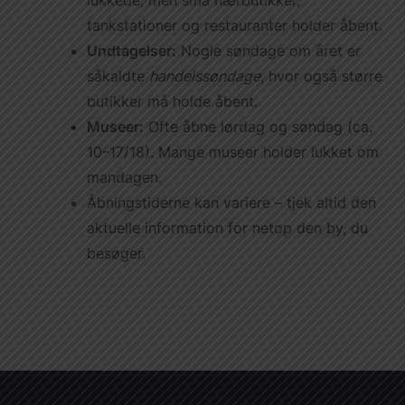
lukkede, men små nærbutikker,
tankstationer og restauranter holder åbent.
Undtagelser:
Nogle søndage om året er
såkaldte
handelssøndage
, hvor også større
butikker må holde åbent.
Museer:
Ofte åbne lørdag og søndag (ca.
10–17/18). Mange museer holder lukket om
mandagen.
Åbningstiderne kan variere – tjek altid den
aktuelle information for netop den by, du
besøger.