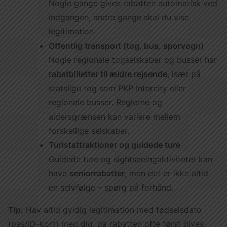
Nogle gange gives rabatten automatisk ved
indgangen, andre gange skal du vise
legitimation.
Offentlig transport (tog, bus, sporvogn)
Nogle regionale togselskaber og busser har
rabatbilletter til ældre rejsende
, især på
statslige tog som PKP Intercity eller
regionale busser. Reglerne og
aldersgrænsen kan variere mellem
forskellige selskaber.
Turistattraktioner og guidede ture
Guidede ture og sightseeingaktiviteter kan
have
seniorrabatter
, men det er ikke altid
en selvfølge – spørg på forhånd.
Tip:
Hav altid gyldig legitimation med fødselsdato
(pas/ID-kort) med dig, da rabatten ofte først gives,