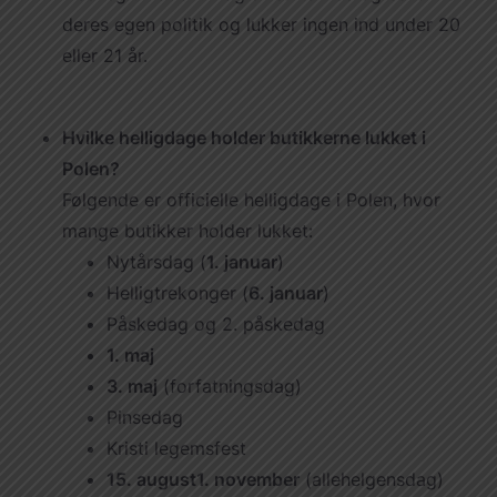
deres egen politik og lukker ingen ind under 20
eller 21 år.
Hvilke helligdage holder butikkerne lukket i
Polen?
Følgende er officielle helligdage i Polen, hvor
mange butikker holder lukket:
Nytårsdag (
1. januar
)
Helligtrekonger (
6. januar
)
Påskedag og 2. påskedag
1. maj
3. maj
(forfatningsdag)
Pinsedag
Kristi legemsfest
15. august
1. november
(allehelgensdag)