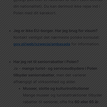
din nationalitet). Du kan derimod ikke rejse ind i
Polen med dit kørekort.
Jeg er ikke EU-borger. Har jeg brug for visum?
Kontakt venligst det nærmeste polske konsulat:
gov.pl/web/szwecja/ambasada
for information.
Har jeg ret til seniorrabatter i Polen?
Ja –
mange turist- og serviceudbydere i Polen
tilbyder seniorrabatter
, men det varierer
afhængigt af virksomhed og alder.
Museer, slotte og kulturinstitutioner
Mange museer og turistattraktioner tilbyder
rabatter til seniorer, ofte fra
60 eller 65 år
.