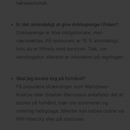
hæveautomat.
Er det almindeligt at give drikkepenge i Polen?
Drikkepenge er ikke obligatoriske, men
værdsættes. På restaurant er 10 % almindeligt,
hvis du er tilfreds med servicen. Tjek, om
servicegebyr allerede er inkluderet på regningen.
Skal jeg booke tog på forhånd?
På populære strækninger som Warszawa–
Kraków eller Gdańsk–Warszawa anbefales det at
booke på forhånd, især om sommeren og
omkring helligdage. Billetter kan købes online via
PKP Intercity eller på stationen.