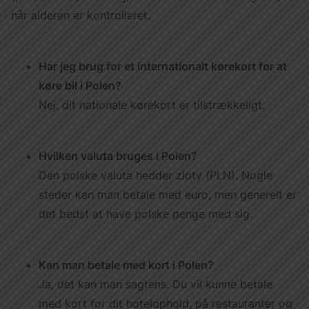
når alderen er kontrolleret.
Har jeg brug for et internationalt kørekort for at
køre bil i Polen?
Nej, dit nationale kørekort er tilstrækkeligt.
Hvilken valuta bruges i Polen?
Den polske valuta hedder zloty (PLN). Nogle
steder kan man betale med euro, men generelt er
det bedst at have polske penge med sig.
Kan man betale med kort i Polen?
Ja, det kan man sagtens. Du vil kunne betale
med kort for dit hotelophold, på restauranter og