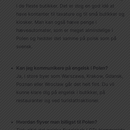
i de fleste butikker. Det er dog en god idé at
have kontanter til taxature og til små butikker og
kiosker. Man kan også hæve penge i
hæveautomater, som er meget almindelige i
Polen og hedder det samme på polsk som på
svensk.
Kan jeg kommunikere på engelsk i Polen?
Ja, i store byer som Warszawa, Krakow, Gdansk,
Poznan eller Wroclaw går det helt fint. Du vil
kunne klare dig på engelsk i butikker, på
restauranter og ved turistattraktioner.
Hvordan flyver man billigst til Polen?