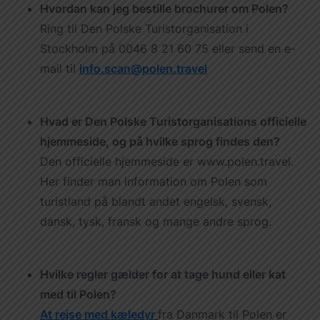
Hvordan kan jeg bestille brochurer om Polen?
Ring til Den Polske Turistorganisation i
Stockholm på 0046 8 21 60 75 eller send en e-
mail til
info.scan@polen.travel
Hvad er Den Polske Turistorganisations officielle
hjemmeside, og på hvilke sprog findes den?
Den officielle hjemmeside er www.polen.travel.
Her finder man information om Polen som
turistland på blandt andet engelsk, svensk,
dansk, tysk, fransk og mange andre sprog.
Hvilke regler gælder for at tage hund eller kat
med til Polen?
At rejse med kæledyr
fra Danmark til Polen er