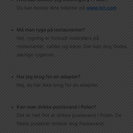
Du kan booke dine billetter på
www.lot.com
Må man ryge på restauranter?
Nej, rygning er forbudt indendørs på
restauranter, caféer og barer. Der kan dog findes
særlige rygerum.
Har jeg brug for en adapter?
Nej, du har ikke brug for en adapter.
Kan man drikke postevand i Polen?
Det er helt fint at drikke postevand i Polen. De
fleste polakker drikker dog flaskevand.