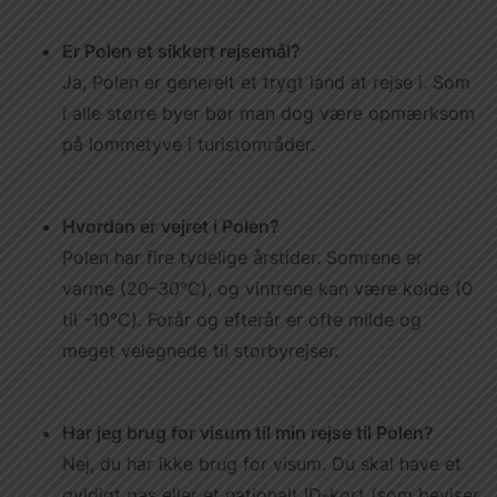
Україна
Er Polen et sikkert rejsemål?
Zamknij
Ja, Polen er generelt et trygt land at rejse i. Som
i alle større byer bør man dog være opmærksom
på lommetyve i turistområder.
Hvordan er vejret i Polen?
Polen har fire tydelige årstider. Somrene er
varme (20–30°C), og vintrene kan være kolde (0
til -10°C). Forår og efterår er ofte milde og
meget velegnede til storbyrejser.
Har jeg brug for visum til min rejse til Polen?
Nej, du har ikke brug for visum. Du skal have et
gyldigt pas eller et nationalt ID-kort (som beviser