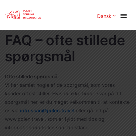
Skip
Link
Dansk
Rozwiń menu 
Home page
>
Archiwum
>
FAQ
FAQ – ofte stillede
Polski
English
Česká
spørgsmål
中国
Dansk
Deutschland
Español
Français
Ofte stillede spørgsmål
Vi har samlet nogle af de spørgsmål, som vores
Italiano
Magyar
kunder oftest stiller. Hvis du ikke finder svar på dit
Nederlands
日本語
spørgsmål her, er du meget velkommen til at kontakte
os via
info.scan@polen.travel
eller gå ind på
Português
Norsk
www.polen.travel, som er fyldt med tips og
Suomi
Svenska
information om Polen som turistland.