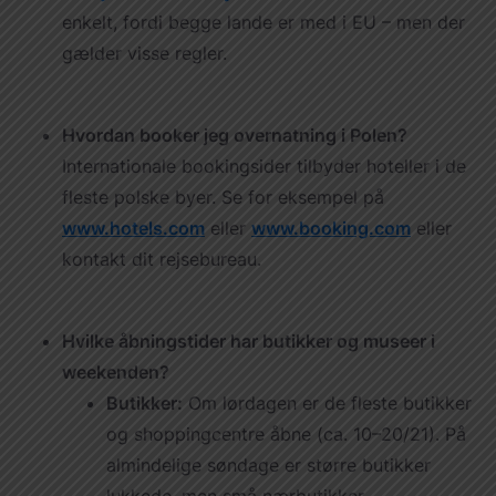
enkelt, fordi begge lande er med i EU – men der
gælder visse regler.
Hvordan booker jeg overnatning i Polen?
Internationale bookingsider tilbyder hoteller i de
fleste polske byer. Se for eksempel på
www.hotels.com
eller
www.booking.com
eller
kontakt dit rejsebureau.
Hvilke åbningstider har butikker og museer i
weekenden?
Butikker:
Om lørdagen er de fleste butikker
og shoppingcentre åbne (ca. 10–20/21). På
almindelige søndage er større butikker