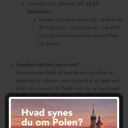
Juledag og 2. juledag (
25. og 26.
december
)
Museer og restauranter har varierende
åbningstider i helligdagene. Tjek altid
direkte med den enkelte virksomhed
før besøg.
Hvordan bestiller jeg en taxi?
Den sikreste måde at bestille en taxi på er at
gøre det pr. telefon. Hvis du ønsker at tage taxi
efter din ankomst til Polen med fly, er det bedst
at tjekke lufthavnens hjemmeside for
anbefalede
taxiselskaber
. Det er også en god idé at spørge
dit hotel, hvilket taxiselskab det samarbejder
med, eller bede receptionen om at bestille en