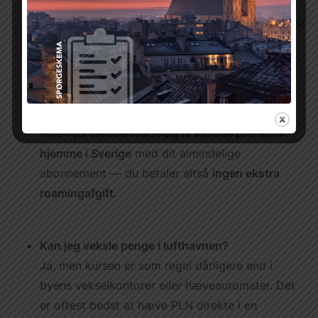
taxi. Download apps som
Bolt
,
Uber
eller lokale
taxiselskabers apps – det er som regel billigst og
nemmest.
Vil min mobil fungere i Polen? Er det dyrt?
Du kan
ringe, sende SMS og bruge mobildata
i
Polen
på samme måde og til samme pris som
hjemme i Sverige
med dit almindelige
abonnement — du betaler altså
ingen ekstra
roamingafgift
.
Kan jeg veksle penge i lufthavnen?
Ja, men kursen er som regel dårligere end i
byens vekselkontorer eller hæveautomater. Det
er oftest bedst at hæve PLN direkte i en