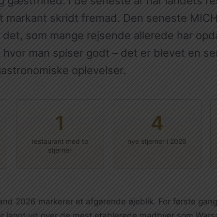
og gæstfrihed. I de seneste år har landets 
et markant skridt fremad. Den seneste MIC
 det, som mange rejsende allerede har opda
, hvor man spiser godt – det er blevet en s
gastronomiske oplevelser.
1
4
restaurant med to
nye stjerner i 2026
stjerner
nd 2026 markerer et afgørende øjeblik. For første gang
er langt ud over de mest etablerede madbyer som War