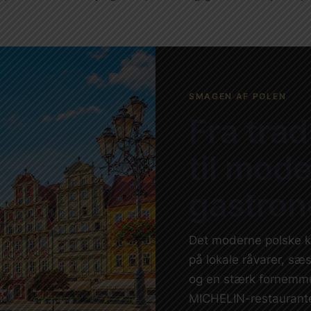
SMAGEN AF POLEN
Fra trad
til mod
gastron
Det moderne polske 
på lokale råvarer, s
og en stærk fornemme
MICHELIN-restaurante