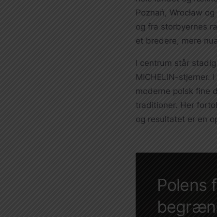
Poznań, Wrocław og P
og fra storbyernes ra
et bredere, mere nu
I centrum står stadi
MICHELIN-stjerner. I
moderne polsk fine di
traditioner. Her for
og resultatet er en o
Polens 
begrænse