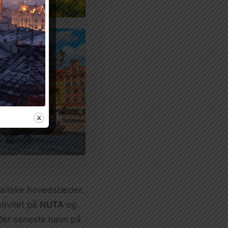
gastronomisk
se
nariske hovedstæder.
tivitet på
NUTA
og
Det seneste navn på