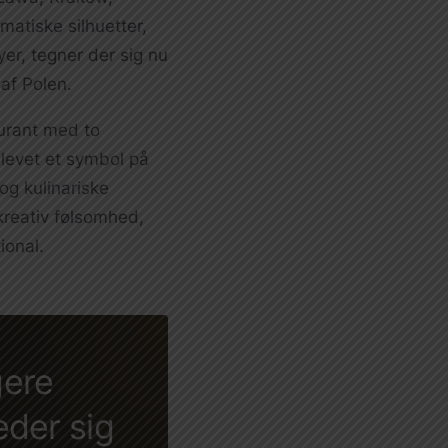
atiske silhuetter,
yer, tegner der sig nu
af Polen.
aurant med to
blevet et symbol på
og kulinariske
kreativ følsomhed,
ional.
gere
eder sig