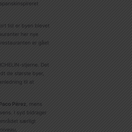
apanskinspireret
rt tid er byen blevet
auranter her nye
restauranten er gået
ICHELIN-stjerne. Det
ldt de største byer,
nledning til at
Paco Pérez
, mens
ens. I syd bidrager
området særligt
 niveau.