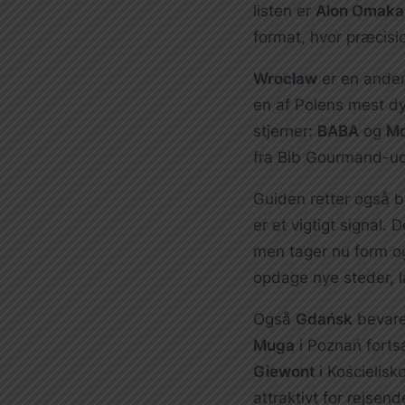
listen er
Alon Omaka
format, hvor præcisio
Wrocław
er en anden
en af Polens mest dy
stjerner:
BABA
og
Mo
fra Bib Gourmand-ud
Guiden retter også 
er et vigtigt signal.
men tager nu form og
opdage nye steder, l
Også
Gdańsk
bevarer
Muga
i Poznań forts
Giewont
i Kościelisk
attraktivt for rejsen