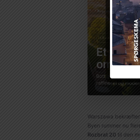
KRAKÓW
Et flagsk
omgivel
Bottiglieria 1881 f
raffineret og moder
Warszawa bekræfter s
Byen rummer nu flere
Rozbrat 20
til den m