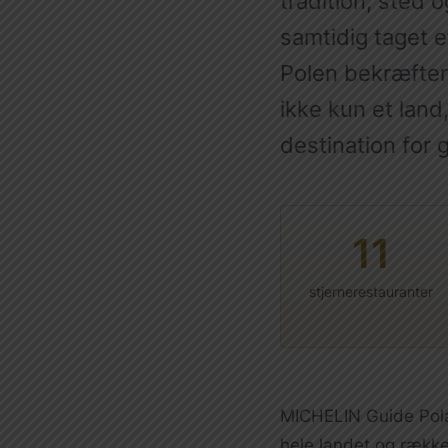
tradition, sted 
samtidig taget 
Polen bekræfter
ikke kun et land
destination for 
11
stjernerestauranter
MICHELIN Guide Pola
hele landet og rækk