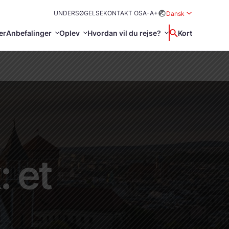
UNDERSØGELSE
KONTAKT OS
A-
A+
Dansk
Rozwiń menu wybo
er
Anbefalinger
Oplev
Hvordan vil du rejse?
Wyszukaj
Kort
中国
Zamkn
Français
日本語
ion
r
on om landet
Svenska
: et
 og skønhed
Information