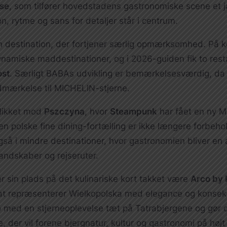
se
, som tilfører hovedstadens gastronomiske scene et j
n, rytme og sans for detaljer står i centrum.
 destination, der fortjener særlig opmærksomhed. På ko
namiske maddestinationer, og i 2026-guiden fik to rest
st
. Særligt BABAs udvikling er bemærkelsesværdig, da 
mærkelse til MICHELIN-stjerne.
blikket mod
Pszczyna
, hvor
Steampunk
har fået en ny M
 Den polske fine dining-fortælling er ikke længere forbeho
så i mindre destinationer, hvor gastronomien bliver en a
andskaber og rejseruter.
 sin plads på det kulinariske kort takket være
Arco by 
at repræsenterer Wielkopolska med elegance og konsekv
o med en stjerneoplevelse tæt på Tatrabjergene og gør 
de, der vil forene bjergnatur, kultur og gastronomi på højt