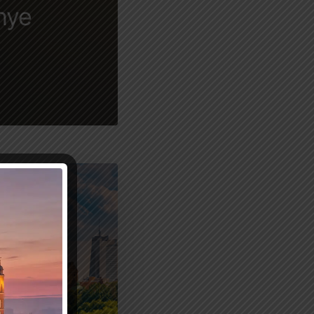
 nye
adens
ke puls