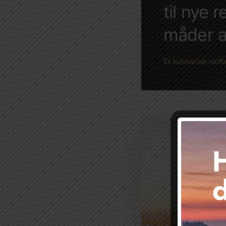
til nye 
måder at
Et kulinarisk ski