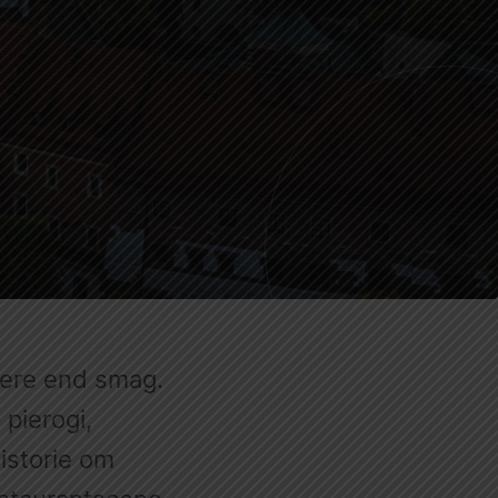
i Polen
mere end smag.
pierogi,
istorie om