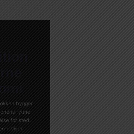
ition
erne
omi
køkken bygger
æsonens rytme
lse for sted.
rne viser,