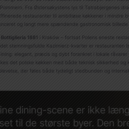
ommern. Fra Østersøkystens lys til Tatrabjergenes dram
ffinerede restauranter til ambitiøse køkkener i mindre b
anceret og langt mere spændende gastronomisk billede 
g
Bottiglieria 1881
i Kraków – fortsat Polens eneste rest
 det stemningsfulde Kazimierz-kvarter er restauranten 
ning: elegant, præcis og dybt forankret i lokale råvarer 
tolkes det polske køkken med både teknisk sikkerhed og 
plevelse, der føles både tydeligt stedbunden og internat
fine dining-scene er ikke læn
t til de største byer. Den br