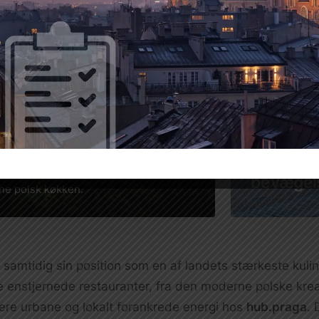
ib i historiske
ser
WROCŁAW
En by i 
orener Kazimierz’ atmosfære med et
bevægel
ne polsk køkken.
amtidig sin position som en af landets stærkeste kuli
 enstjernede restauranter, fra den moderne polske krea
ere urbane og lokalt forankrede energi hos
hub.praga
. 