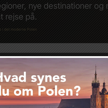
regioner, nye destinationer og
 rejse på.
fte i det moderne Polen
WARSZAWA
Hovedst
kulinaris