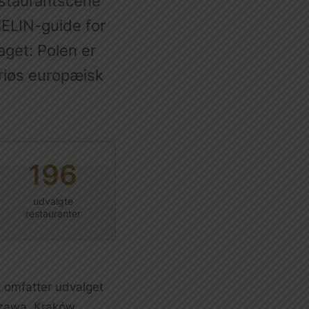
restaurantscene
HELIN-guide for
get: Polen er
eriøs europæisk
196
udvalgte
restauranter
 omfatter udvalget
szawa, Kraków,