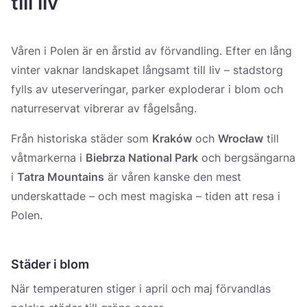
till liv
Україна
Zamknij
Våren i Polen är en årstid av förvandling. Efter en lång
vinter vaknar landskapet långsamt till liv – stadstorg
fylls av uteserveringar, parker exploderar i blom och
naturreservat vibrerar av fågelsång.
Från historiska städer som
Kraków
och
Wrocław
till
våtmarkerna i
Biebrza National Park
och bergsängarna
i
Tatra Mountains
är våren kanske den mest
underskattade – och mest magiska – tiden att resa i
Polen.
Städer i blom
När temperaturen stiger i april och maj förvandlas