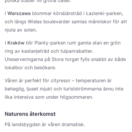
polska städer till gröna oaser.
I
Warszawa
blommar körsbärsträd i Łazienki-parken,
och längs Wisłas boulevarder samlas människor för att
njuta av solen.
I
Kraków
blir Planty-parken runt gamla stan en grön
ring av kastanjeträd och tulpanrabatter.
Uteserveringarna på Stora torget fylls snabbt av både
lokalbor och besökare.
Våren är perfekt för cityresor – temperaturen är
behaglig, ljuset mjukt och turistströmmarna ännu inte
lika intensiva som under högsommaren.
Naturens återkomst
På landsbygden är våren dramatisk.