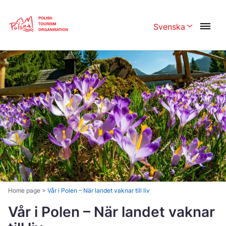
Skip
Link
Svenska
Rozwiń menu w
Polski
English
Česká
中国
Dansk
Deutschland
Español
Français
Italiano
Magyar
Nederlands
日本語
Português
Norsk
Home page
>
Vår i Polen – När landet vaknar till liv
Suomi
Vår i Polen – När landet vaknar
Svenska