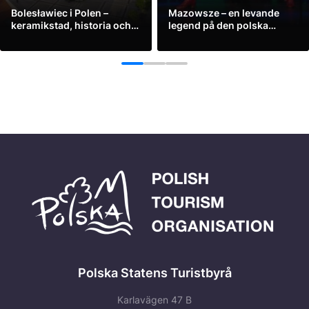
Bolesławiec i Polen –
Mazowsze – en levande
keramikstad, historia och
legend på den polska
småstadscharm
musikscenen
Se mer
Se mer
1
2
3
Polska Statens Turistbyrå
Karlavägen 47 B