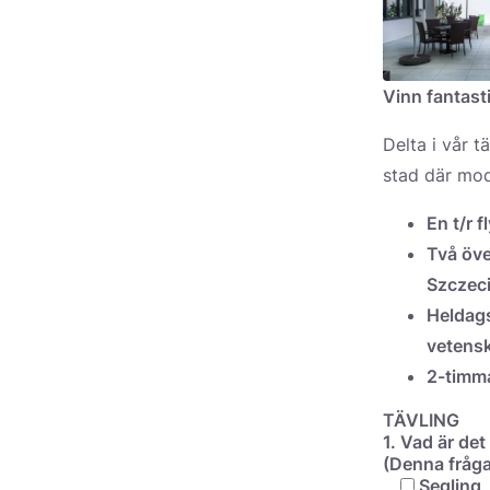
Vinn fantast
Delta i vår t
stad där mod
En t/r 
Två öve
Szczec
Heldags
vetens
2-timm
TÄVLING
1. Vad är det
(Denna fråga
Segling