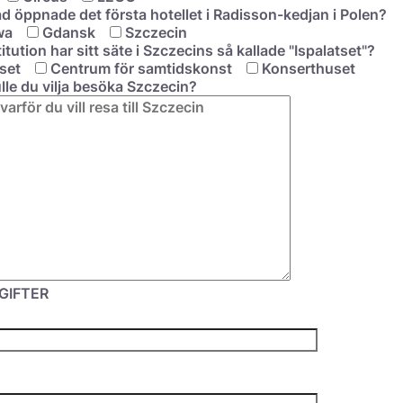
tad öppnade det första hotellet i Radisson-kedjan i Polen?
wa
Gdansk
Szczecin
titution har sitt säte i Szczecins så kallade "Ispalatset"?
set
Centrum för samtidskonst
Konserthuset
ulle du vilja besöka Szczecin?
GIFTER