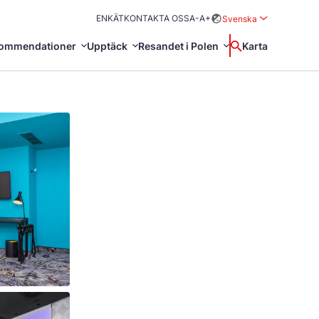
ENKÄT
KONTAKTA OSS
A-
A+
Svenska
Rozwiń menu wybor
kommendationer
Upptäck
Resandet i Polen
Wyszukaj
Karta
中国
Zamkn
Français
日本語
ioner
r
a tips
Svenska
h skönhet i Polen