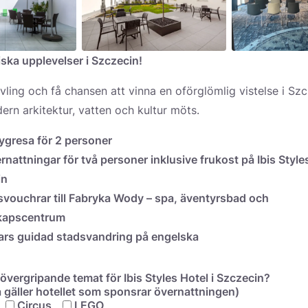
iska upplevelser i Szczecin!
ävling och få chansen att vinna en oförglömlig vistelse i Sz
ern arkitektur, vatten och kultur möts.
flygresa för 2 personer
rnattningar för två personer
inklusive frukost på Ibis Styles
in
vouchrar till Fabryka Wody
– spa, äventyrsbad och
kapscentrum
ars guidad stadsvandring
på engelska
 övergripande temat för Ibis Styles Hotel i Szczecin?
 gäller hotellet som sponsrar övernattningen)
Circus
LEGO