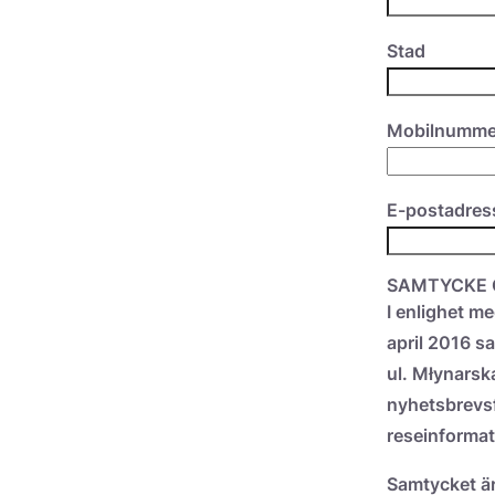
Stad
Mobilnumme
E-postadres
SAMTYCKE 
I enlighet m
april 2016 sa
ul. Młynarsk
nyhetsbrevsf
reseinformat
Samtycket är 