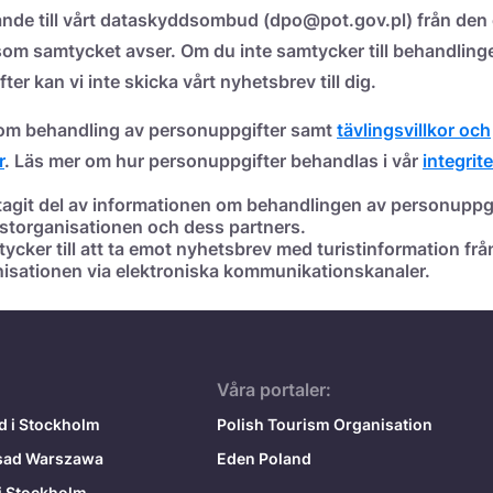
de till vårt dataskyddsombud (dpo@pot.gov.pl) från den 
om samtycket avser. Om du inte samtycker till behandling
er kan vi inte skicka vårt nyhetsbrev till dig.
 om behandling av personuppgifter samt
tävlingsvillkor och
r
. Läs mer om hur personuppgifter behandlas i vår
integrit
tagit del av informationen om behandlingen av personuppgi
istorganisationen och dess partners.
ycker till att ta emot nyhetsbrev med turistinformation frå
nisationen via elektroniska kommunikationskanaler.
Våra portaler:
 i Stockholm
Polish Tourism Organisation
sad Warszawa
Eden Poland
 i Stockholm