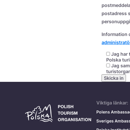
postmeddelan
postadress s
personuppgift
Information
administratö
Jag har 
Polska tur
Jag samt
turistorga
Viktiga länkar:
Polens Ambassad
Sveriges Ambas
Polska Institutet