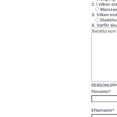
2. I vilken s
Warsza
3. Vilken ins
Stadshu
4. Varför sk
PERSONUPP
Förnamn*
Efternamn*