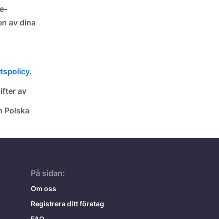
e-
en av dina
etspolicy
.
fter av
n Polska
På sidan:
Om oss
Registrera ditt företag
FAQ