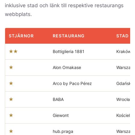
inklusive stad och länk till respektive restaurangs
webbplats.
STJÄRNOR
RESTAURANG
STAD
★★
Bottiglieria 1881
Kraków
★
Alon Omakase
Warszaw
★
Arco by Paco Pérez
Gdańsk
★
BABA
Wrocław
★
Giewont
Kościelis
★
hub.praga
Warszaw