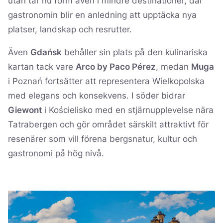
utan tar nu form även i mindre destinationer, där
gastronomin blir en anledning att upptäcka nya
platser, landskap och resrutter.
Även
Gdańsk
behåller sin plats på den kulinariska
kartan tack vare
Arco by Paco Pérez
, medan
Muga
i Poznań fortsätter att representera Wielkopolska
med elegans och konsekvens. I söder bidrar
Giewont
i Kościelisko med en stjärnupplevelse nära
Tatrabergen och gör området särskilt attraktivt för
resenärer som vill förena bergsnatur, kultur och
gastronomi på hög nivå.