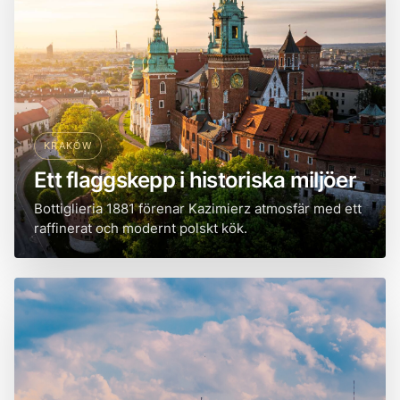
KRAKÓW
Ett flaggskepp i historiska miljöer
Bottiglieria 1881 förenar Kazimierz atmosfär med ett
raffinerat och modernt polskt kök.