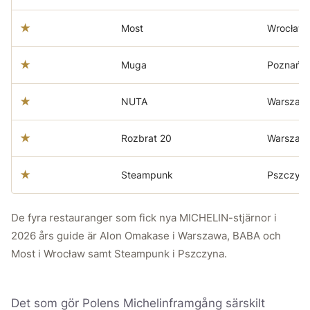
★
Most
Wrocław
★
Muga
Poznań
★
NUTA
Warszaw
★
Rozbrat 20
Warszaw
★
Steampunk
Pszczyn
De fyra restauranger som fick nya MICHELIN-stjärnor i
2026 års guide är Alon Omakase i Warszawa, BABA och
Most i Wrocław samt Steampunk i Pszczyna.
Det som gör Polens Michelinframgång särskilt