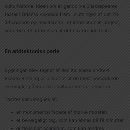
kulturhistorie. Ideen om at genoplive Shakespeares
teater i Gdańsk voksede frem i slutningen af det 20.
århundrede og resulterede i et internationalt projekt,
som førte til opførelsen af det nuværende teater.
En arkitektonisk perle
Bygningen blev tegnet af den italienske arkitekt
Renato Rizzi og er blevet et af de mest bemærkede
eksempler på moderne kulturarkitektur i Europa.
Teatret kendetegnes af:
en monumental facade af mørke mursten
et bevægeligt tag, som kan åbnes på få minutter
et fleksibelt scenerum, som kan ændres