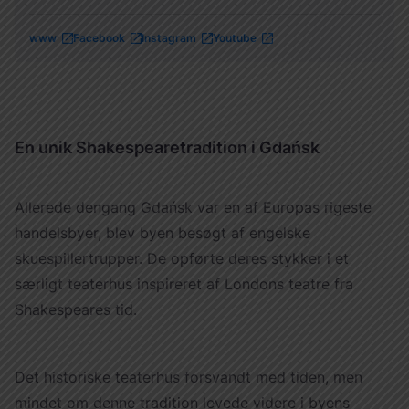
www
Facebook
Instagram
Youtube
En unik Shakespearetradition i Gdańsk
Allerede dengang Gdańsk var en af Europas rigeste
handelsbyer, blev byen besøgt af engelske
skuespillertrupper. De opførte deres stykker i et
særligt teaterhus inspireret af Londons teatre fra
Shakespeares tid.
Det historiske teaterhus forsvandt med tiden, men
mindet om denne tradition levede videre i byens