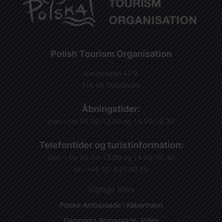
Polish Tourism Organisation
Karlavägen 47 B
114 49 Stockholm
Åbningstider:
man – fre 09.00-13.00 og 14.00-16.30
Telefontider og turistinformation:
man – fre 09.00-13.00 og 14.00-16.30
tlf.: +46 (0) 8 21 60 75
Vigtige links
Polske Ambassade i København
Danmarks Ambassade, Polen