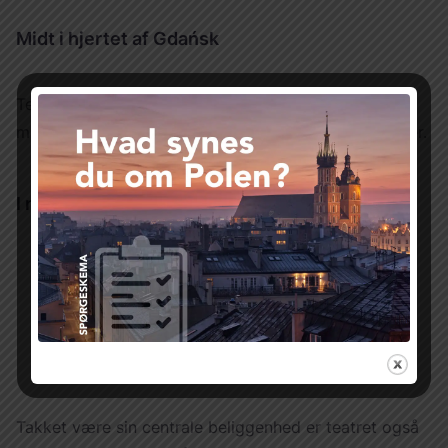
Midt i hjertet af Gdańsk
Teatret ligger i den historiske del af Gdańsk, kun få
minutters gang fra byens mest kendte seværdigheder.
I nærheden finder man blandt andet:
Długi Targ
– Gdańsks historiske markedsplads
Mariakirken
– en af verdens største
murstenskirker
Motława-floden
og den berømte
kran i Gdańsk
Takket være sin centrale beliggenhed er teatret også