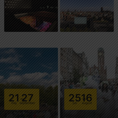
21
27
25
16
maj
september
juli
august