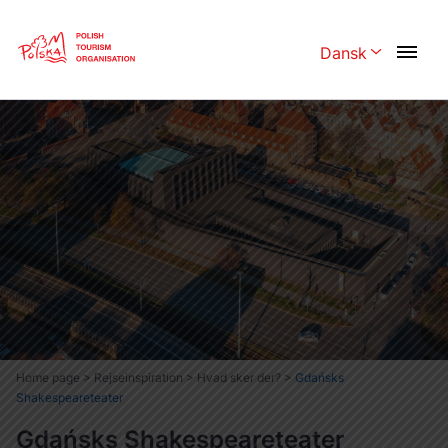
Skip
Link
Dansk
Rozwiń menu 
Polski
English
Česká
中国
Dansk
Deutschland
Español
Français
Italiano
Magyar
Nederlands
日本語
Português
Norsk
Home page
>
Rejseinspiration
>
Hvad sker der?
>
Gdańsks
Shakespeareteater
Suomi
Svenska
Gdańsks Shakespeareteater