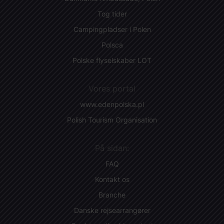
Tog tider
Campingpladser i Polen
Polsca
Polske flyselskaber LOT
Vores portal
www.edenpolska.pl
Polish Tourism Organisation
På sidan:
FAQ
Kontakt os
Branche
Danske rejsearrangører