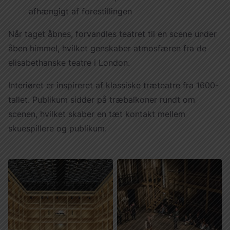
afhængigt af forestillingen
Når taget åbnes, forvandles teatret til en scene under
åben himmel, hvilket genskaber atmosfæren fra de
elisabethanske teatre i London.
Interiøret er inspireret af klassiske træteatre fra 1600-
tallet. Publikum sidder på træbalkoner rundt om
scenen, hvilket skaber en tæt kontakt mellem
skuespillere og publikum.