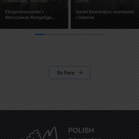
Łazienkipark, Warszawa
Gdańsk
Chopinkoncerter i
Sankt Dominikus-markedet
Warszawas Kongelige
i Gdańsk
Łazienki-park
Se mere
Se mere
1
2
3
4
5
6
7
Se flere