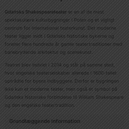
Україна
Gdańsks Shakespeareteater
er en af de mest
Zamknij
spektakulære kulturbygninger i Polen og et vigtigt
centrum for international teaterkunst. Det moderne
teater ligger midt i Gdańsks historiske bykerne og
forener flere hundrede år gamle teatertraditioner med
banebrydende arkitektur og scenekunst.
Teatret blev indviet i 2014 og står på samme sted,
hvor engelske teaterselskaber allerede i 1600-tallet
optrådte for byens indbyggere. Derfor er bygningen
ikke kun et moderne teater, men også et symbol på
Gdańsks historiske forbindelse til William Shakespeare
og den engelske teatertradition.
Grundlæggende information