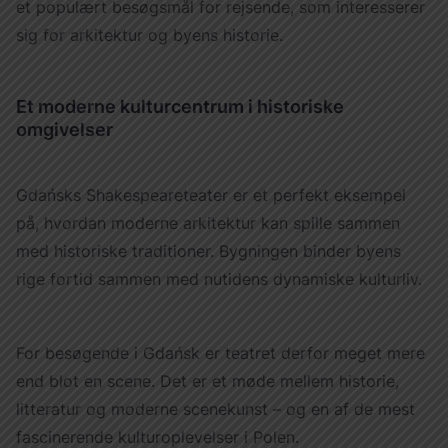
et populært besøgsmål for rejsende, som interesserer
sig for arkitektur og byens historie.
Et moderne kulturcentrum i historiske
omgivelser
Gdańsks Shakespeareteater er et perfekt eksempel
på, hvordan moderne arkitektur kan spille sammen
med historiske traditioner. Bygningen binder byens
rige fortid sammen med nutidens dynamiske kulturliv.
For besøgende i Gdańsk er teatret derfor meget mere
end blot en scene. Det er et møde mellem historie,
litteratur og moderne scenekunst – og en af de mest
fascinerende kulturoplevelser i Polen.