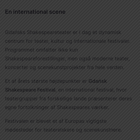
En international scene
Gdańsks Shakespeareteater er i dag et dynamisk
centrum for teater, kultur og internationale festivaler.
Programmet omfatter ikke kun
Shakespeareforestillinger, men også moderne teater,
koncerter og scenekunstprojekter fra hele verden.
Et af årets største højdepunkter er
Gdańsk
Shakespeare Festival
, en international festival, hvor
teatergrupper fra forskellige lande præsenterer deres
egne fortolkninger af Shakespeares værker.
Festivalen er blevet et af Europas vigtigste
mødesteder for teaterelskere og scenekunstnere.