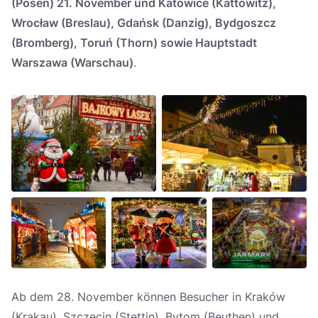
(Posen) 21. November und Katowice (Kattowitz),
Wrocław (Breslau), Gdańsk (Danzig), Bydgoszcz
(Bromberg),
Toruń (Thorn)
sowie
Hauptstadt
Warszawa (Warschau)
.
Ab dem 28. November können Besucher in Kraków
(Krakau), Szczecin (Stettin), Bytom (Beuthen) und