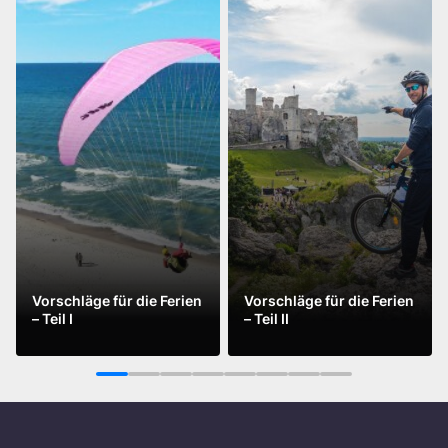
Vorschläge für die Ferien
Vorschläge für die Ferien
– Teil I
– Teil II
Mehr sehen
Mehr sehen
1
2
3
4
5
6
7
8