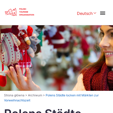
Skip
Link
Deutsch
Rozwiń menu w
Polski
English
Česká
中国
Dansk
Deutsch
Español
Français
Italiano
Magyar
Nederlands
日本語
Português
Norsk
Strona główna
>
Archiwum
>
Polens Städte locken mit Märkten zur
Vorweihnachtszeit
Suomi
Svenska