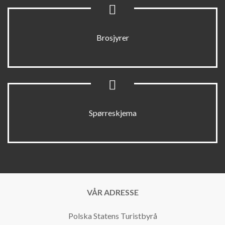
Brosjyrer
Spørreskjema
VÅR ADRESSE
Polska Statens Turistbyrå