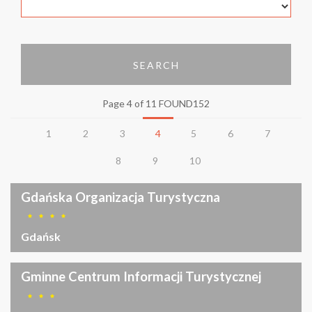
SEARCH
Page 4 of 11 FOUND152
1
2
3
4
5
6
7
8
9
10
Gdańska Organizacja Turystyczna
Gdańsk
Gminne Centrum Informacji Turystycznej