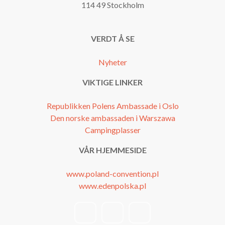
114 49 Stockholm
VERDT Å SE
Nyheter
VIKTIGE LINKER
Republikken Polens Ambassade i Oslo
Den norske ambassaden i Warszawa
Campingplasser
VÅR HJEMMESIDE
www.poland-convention.pl
www.edenpolska.pl
facebook
instagram
youtube
link
link
link