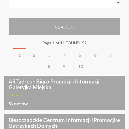
SEARCH
Page 1 of 11 FOUND152
1
2
3
4
5
6
7
8
9
10
ARTadres - Biuro Promocji i Informacji,
Galeryjka Miejska
Skoczów
Bieszczadzkie Centrum Informacji i Promocji w
Ustrzykach Dolnych