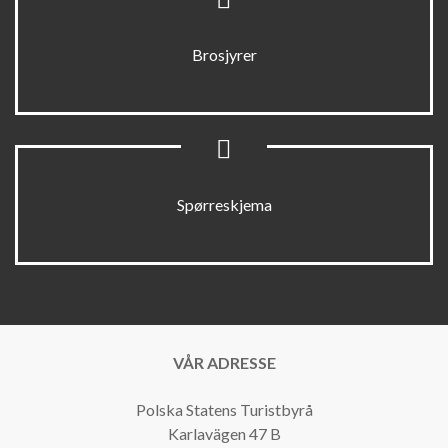
Brosjyrer
Spørreskjema
VÅR ADRESSE
Polska Statens Turistbyrå
Karlavägen 47 B