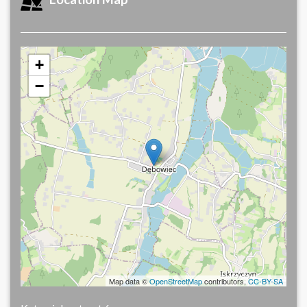
+
−
Map data ©
OpenStreetMap
contributors,
CC-BY-SA