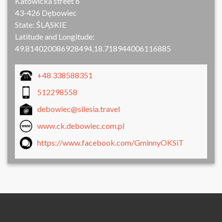
Katowicka street 6
43-426 Dębowiec
State:
ŚLĄSKIE
Latitude and Longitude:
49.814020086928494,18.718944006116885
+48 338588351
512298558
debowiec@silesia.travel
www.ck.debowiec.com.pl
https://www.facebook.com/GminnyOKSiT