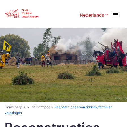
Skip
Link
Nederlands
Rozwiń menu wy
Polski
English
Česká
中国
Dansk
Deutschland
Español
Français
Italiano
Magyar
Nederlands
日本語
Português
Norsk
Home page
>
Militair erfgoed
>
Reconstructies van ridders, forten en
veldslagen
Suomi
Svenska