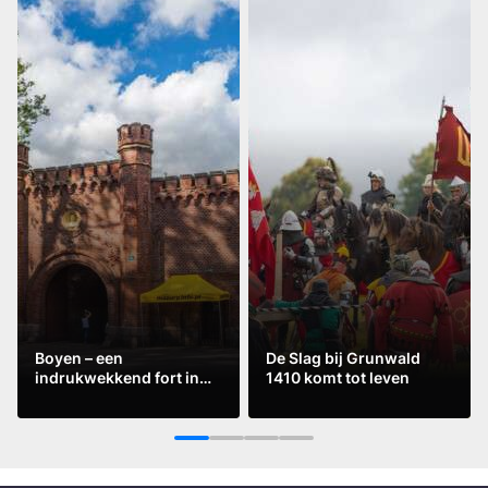
Boyen – een
De Slag bij Grunwald
indrukwekkend fort in
1410 komt tot leven
het hart van Mazurië
Lees meer
Lees meer
1
2
3
4