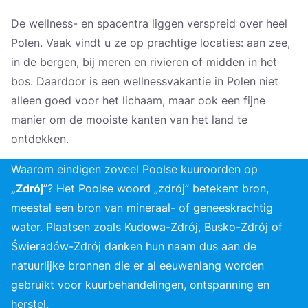
De wellness- en spacentra liggen verspreid over heel
Polen. Vaak vindt u ze op prachtige locaties: aan zee,
in de bergen, bij meren en rivieren of midden in het
bos. Daardoor is een wellnessvakantie in Polen niet
alleen goed voor het lichaam, maar ook een fijne
manier om de mooiste kanten van het land te
ontdekken.
Waarom eindigen zoveel Poolse kuuroorden op
„Zdrój
”? Het Poolse woord „zdrój” betekent bron,
meestal een bron van mineraal- of geneeskrachtig
water. Plaatsen zoals Kudowa-Zdrój, Busko-Zdrój of
Świeradów-Zdrój danken hun naam dus aan de
natuurlijke bronnen die er al eeuwenlang worden
gebruikt voor kuurbehandelingen, ontspanning en
herstel.