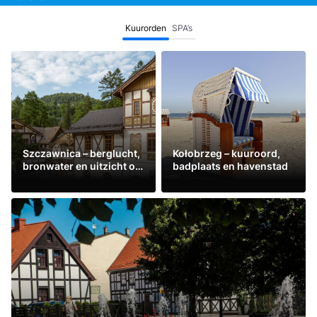
Kuurorden
SPA’s
Szczawnica – berglucht,
Kołobrzeg – kuuroord,
bronwater en uitzicht op
badplaats en havenstad
de Dunajec
Lees meer
Lees meer