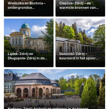
Wieliczka en Bochnia –
Cieplice-Zdrój – de
ondergrondse
warmste bronnen van
kuuroorden
Polen
Lees meer
Lees meer
Lądek-Zdrój en
Duszniki-Zdrój –
Długopole-Zdrój in de
kuuroord in het spoor
Kłodzkodal
van Chopin
Lees meer
Lees meer
Kudowa-Zdrój: historie en wellness in de bergen