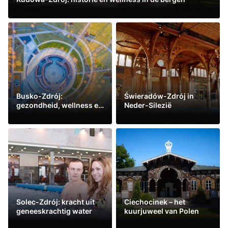
Lees meer
Busko-Zdrój:
Świeradów-Zdrój in
gezondheid, wellness en
Neder-Silezië
muziek
Lees meer
Lees meer
Solec-Zdrój: kracht uit
Ciechocinek – het
geneeskrachtig water
kuurjuweel van Polen