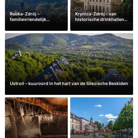
Rabka-Zdrój –
Krynica-Zdrój – van
familievriendelijk
historische drinkhallen
kuuroord in Małopolska
tot boomtoppenpad
Lees meer
Lees meer
Ustroń – kuuroord in het hart van de Silezische Beskiden
Lees meer