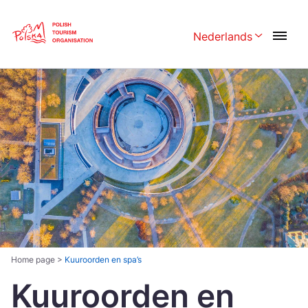
Skip
Link
Nederlands
Rozwiń menu wy
Polski
English
Česká
中国
Dansk
Deutschland
Español
Français
Italiano
Magyar
Nederlands
日本語
Português
Norsk
Home page
>
Kuuroorden en spa’s
Kuuroorden en
Suomi
Svenska