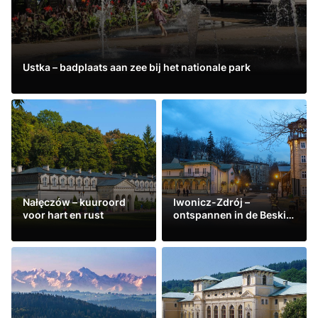
Ustka – badplaats aan zee bij het nationale park
Lees meer
Nałęczów – kuuroord
Iwonicz-Zdrój –
voor hart en rust
ontspannen in de Beskid
Niski
Lees meer
Lees meer