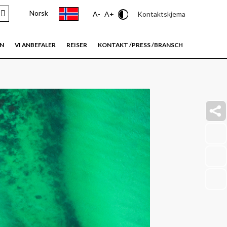
Norsk
Contrast
Kontaktskjema
A-
A+
EN
VI ANBEFALER
REISER
KONTAKT /PRESS /BRANSCH
faceb
link
insta
link
youtu
link