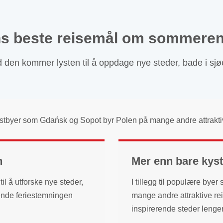
ens beste reisemål om sommere
en kommer lysten til å oppdage nye steder, bade i sjø
e kystbyer som Gdańsk og Sopot byr Polen på mange andre attrak
n
Mer enn bare kys
il å utforske nye steder,
I tillegg til populære bye
ende feriestemningen
mange andre attraktive rei
inspirerende steder lenger 