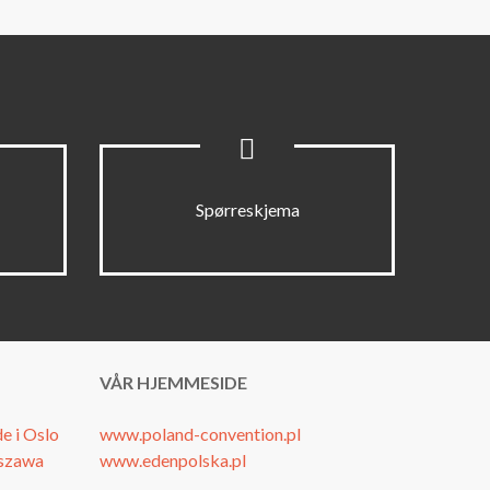
Spørreskjema
VÅR HJEMMESIDE
e i Oslo
www.poland-convention.pl
rszawa
www.edenpolska.pl