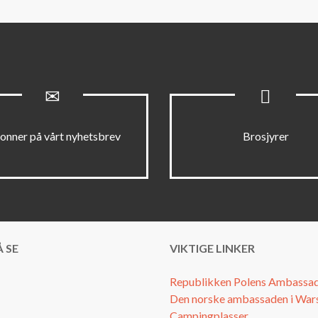
onner på vårt nyhetsbrev
Brosjyrer
 SE
VIKTIGE LINKER
Republikken Polens Ambassad
Den norske ambassaden i Wa
Campingplasser