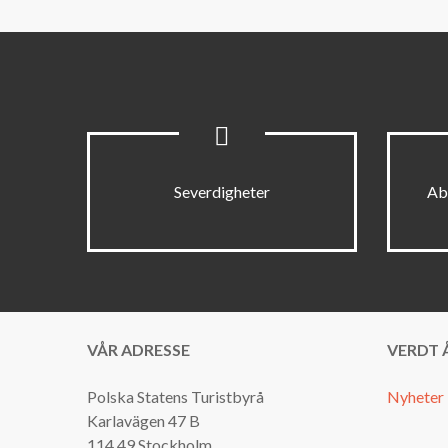
Severdigheter
Ab
VÅR ADRESSE
VERDT Å
Polska Statens Turistbyrå
Nyheter
Karlavägen 47 B
114 49 Stockholm