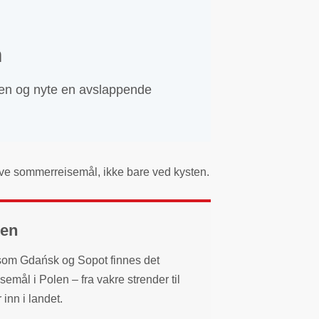
n
en og nyte en avslappende
tive sommerreisemål, ikke bare ved kysten.
ten
r som Gdańsk og Sopot finnes det
semål i Polen – fra vakre strender til
inn i landet.