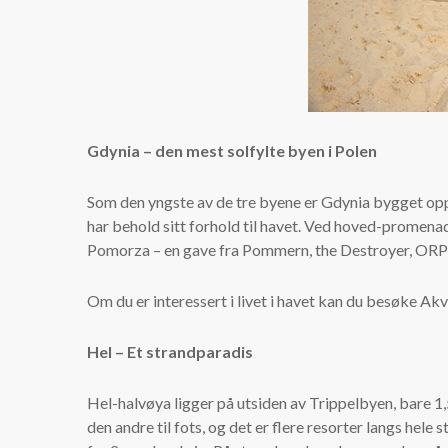
Gdynia – den mest solfylte byen i Polen
Som den yngste av de tre byene er Gdynia bygget opp
har behold sitt forhold til havet. Ved hoved-promena
Pomorza – en gave fra Pommern, the Destroyer, ORP 
Om du er interessert i livet i havet kan du besøke Akv
Hel – Et strandparadis
Hel-halvøya ligger på utsiden av Trippelbyen, bare 1,
den andre til fots, og det er flere resorter langs hel