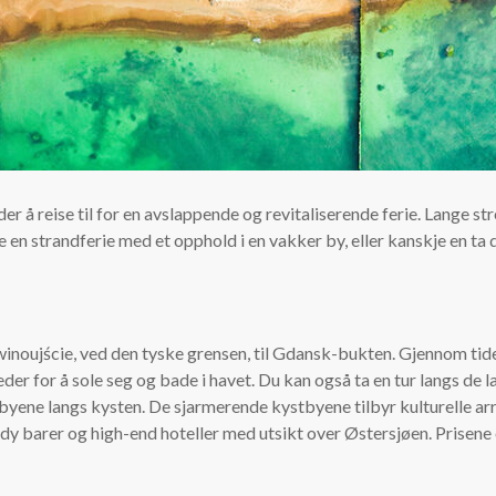
r å reise til for en avslappende og revitaliserende ferie. Lange s
 strandferie med et opphold i en vakker by, eller kanskje en ta deg 
 Świnoujście, ved den tyske grensen, til Gdansk-bukten. Gjennom ti
der for å sole seg og bade i havet. Du kan også ta en tur langs de
 byene langs kysten. De sjarmerende kystbyene tilbyr kulturelle 
dy barer og high-end hoteller med utsikt over Østersjøen. Prisene 