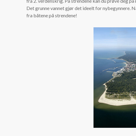
fra 2. verdenskrig. På strendene kan du prøve deg på
Det grunne vannet gjør det ideelt for nybegynnere. Når
fra båtene på strendene!