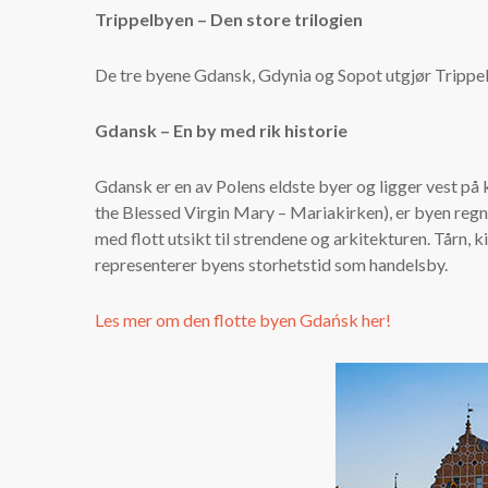
Trippelbyen – Den store trilogien
De tre byene Gdansk, Gdynia og Sopot utgjør Trippel
Gdansk – En by med rik historie
Gdansk er en av Polens eldste byer og ligger vest på 
the Blessed Virgin Mary – Mariakirken), er byen regn
med flott utsikt til strendene og arkitekturen. Tårn
representerer byens storhetstid som handelsby.
Les mer om den flotte byen Gdańsk her!