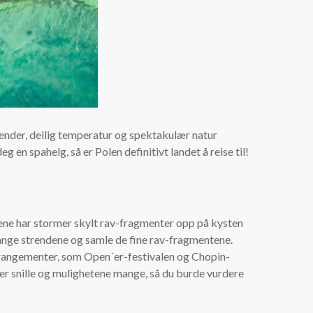
trender, deilig temperatur og spektakulær natur
en spahelg, så er Polen definitivt landet å reise til!
dene har stormer skylt rav-fragmenter opp på kysten
 lange strendene og samle de fine rav-fragmentene.
arrangementer, som Open´er-festivalen og Chopin-
er snille og mulighetene mange, så du burde vurdere