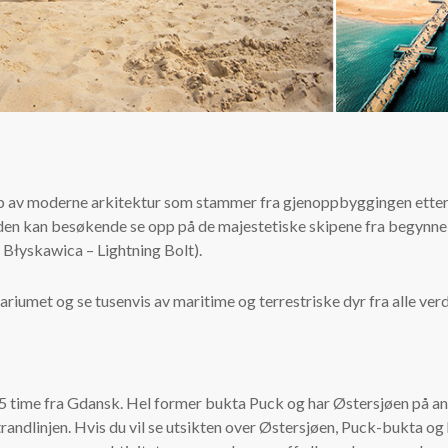
 av moderne arkitektur som stammer fra gjenoppbyggingen etter 2
den kan besøkende se opp på de majestetiske skipene fra begynnels
Błyskawica – Lightning Bolt).
ariumet og se tusenvis av maritime og terrestriske dyr fra alle ver
5 time fra Gdansk. Hel former bukta Puck og har Østersjøen på andr
e strandlinjen. Hvis du vil se utsikten over Østersjøen, Puck-bukta 