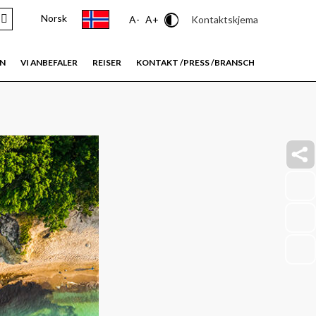
Norsk
Contrast
Kontaktskjema
A-
A+
EN
VI ANBEFALER
REISER
KONTAKT /PRESS /BRANSCH
faceb
link
insta
link
youtu
link