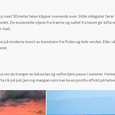
, med 30 meter høye klipper svevende over. Stille sidegater fører t
edet. De essensielle oljene fra trærne og saltet fra havet gir lufta
me-bad.
 på moderne kunst av kunstnere fra Polen og hele verden. Eller 
enir.
om du trenger en luksuriøs og velfortjent pause i sommer. Helsere
ta rik på jod, jern og mangan som kan ha en positiv effekt på helse