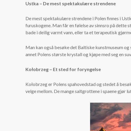
Ustka – De mest spektakulære strendene
De mest spektakulære strendene i Polen finnes i Ustka
furuskogene. Man får en følelse av sinnsro på dette st
bade i deilig varmt vann, eller ta et terapeutisk gjør
Man kan også besøke det Baltiske kunstmuseum og se
annet Polens største krystall og kjøpe med seg en suv
Kołobrzeg – Et sted for foryngelse
Kołobrzeg er Polens spahovedstad og stedet å besøke 
velge mellom. De mange saltgrottene i spaene gjør luf