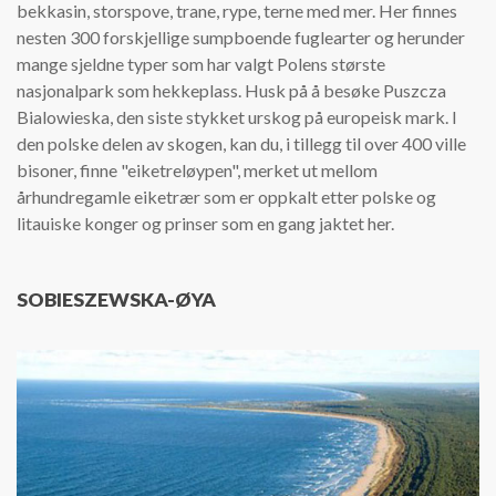
bekkasin, storspove, trane, rype, terne med mer. Her finnes
nesten 300 forskjellige sumpboende fuglearter og herunder
mange sjeldne typer som har valgt Polens største
nasjonalpark som hekkeplass. Husk på å besøke Puszcza
Bialowieska, den siste stykket urskog på europeisk mark. I
den polske delen av skogen, kan du, i tillegg til over 400 ville
bisoner, finne "eiketreløypen", merket ut mellom
århundregamle eiketrær som er oppkalt etter polske og
litauiske konger og prinser som en gang jaktet her.
SOBIESZEWSKA-ØYA