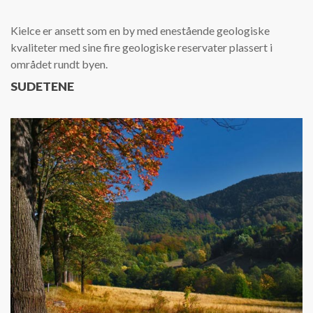
Kielce er ansett som en by med enestående geologiske
kvaliteter med sine fire geologiske reservater plassert i
området rundt byen.
SUDETENE