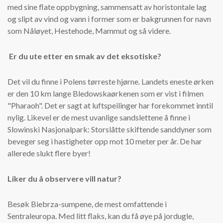
med sine flate oppbygning, sammensatt av horistontale lag
og slipt av vind og vann i former som er bakgrunnen for navn
som Nåløyet, Hestehode, Mammut og så videre.
Er du ute etter en smak av det eksotiske?
Det vil du finne i Polens tørreste hjørne. Landets eneste ørken
er den 10 km lange Bledowskaørkenen som er vist i filmen
"Pharaoh". Det er sagt at luftspeilinger har forekommet inntil
nylig. Likevel er de mest uvanlige sandslettene å finne i
Slowinski Nasjonalpark: Storslåtte skiftende sanddyner som
beveger seg i hastigheter opp mot 10 meter per år. De har
allerede slukt flere byer!
Liker du å observere vill natur?
Besøk Biebrza-sumpene, de mest omfattende i
Sentraleuropa. Med litt flaks, kan du få øye på jordugle,