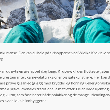
nkurranse. Der kan du heie på skihopperne ved Wielka Krokiew, som
ng!
, kan du nyte en avslappet dag langs
Krupówki
, den flotteste gaten
er, restauranter, karnevalattraksjoner og gatekunstnere. Her kan d
 bare prøve grzaniec (gløgg med krydder og honning), eller góralsk
mme å prøve Podhales tradisjonelle matretter. De er både kjent og e
og kultur, som fascinerer både polakker og de mange utlendingene 
es av de lokale innbyggerne.