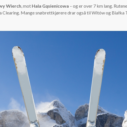
wy Wierch
, mot
Hala Gąsienicowa
– og er over 7 km lang. Rutene
Clearing. Mange snøbrettkjørere drar også til Witów og Białka T