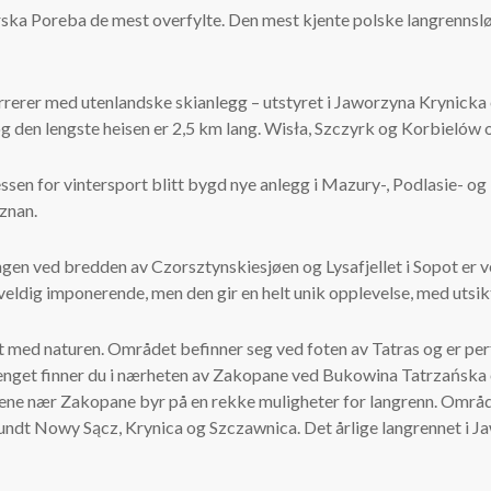
ska Poreba de mest overfylte. Den mest kjente polske langrennslø
rrerer med utenlandske skianlegg – utstyret i Jaworzyna Krynicka 
 den lengste heisen er 2,5 km lang. Wisła, Szczyrk og Korbielów og
essen for vintersport blitt bygd nye anlegg i Mazury-, Podlasie- 
znan.
gen ved bredden av Czorsztynskiesjøen og Lysafjellet i Sopot er ve
eldig imponerende, men den gir en helt unik opplevelse, med utsikt
t med naturen. Området befinner seg ved foten av Tatras og er per
enget finner du i nærheten av Zakopane ved Bukowina Tatrzańska og
ene nær Zakopane byr på en rekke muligheter for langrenn. Områd
ndt Nowy Sącz, Krynica og Szczawnica. Det årlige langrennet i Jawo