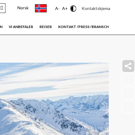
Norsk
Contrast
Kontaktskjema
A-
A+
EN
VI ANBEFALER
REISER
KONTAKT /PRESS /BRANSCH
faceb
link
insta
link
youtu
link