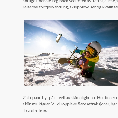
sørlige Podhale-regionen ved foten av Tatrafjellene,
reisemål for fjellvandring, skiopplevelser og kvalifise
Zakopane byr på et vell av skimuligheter. Her finner d
skiinstruktører. Vil du oppleve flere attraksjoner, b
Tatrafjellene.