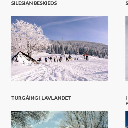
SILESIAN BESKIEDS
TURGÅING I LAVLANDET