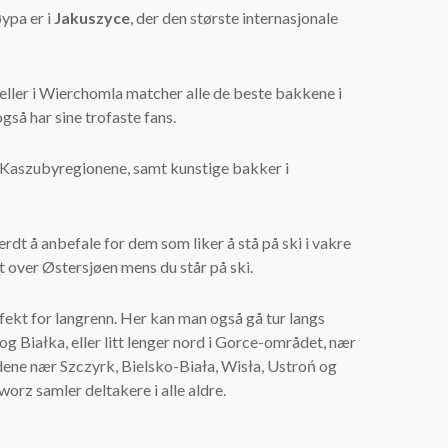
ypa er i
Jakuszyce
, der den største internasjonale
eller i Wierchomla matcher alle de beste bakkene i
så har sine trofaste fans.
og Kaszubyregionene, samt kunstige bakker i
rdt å anbefale for dem som liker å stå på ski i vakre
 over Østersjøen mens du står på ski.
fekt for langrenn. Her kan man også gå tur langs
 Białka, eller litt lenger nord i Gorce-området, nær
ene nær Szczyrk, Bielsko-Biała, Wisła, Ustroń og
rz samler deltakere i alle aldre.