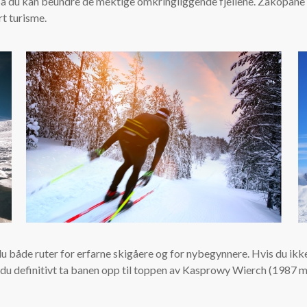
 så du kan beundre de mektige omkringliggende fjellene. Zakopane 
rt turisme.
u både ruter for erfarne skigåere og for nybegynnere. Hvis du ikke h
ør du definitivt ta banen opp til toppen av Kasprowy Wierch (1987