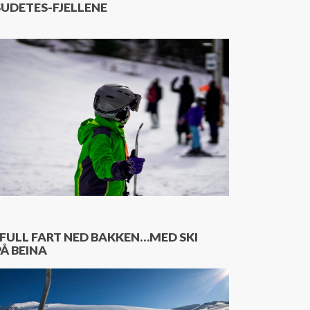
SUDETES-FJELLENE
I FULL FART NED BAKKEN…MED SKI
PÅ BEINA