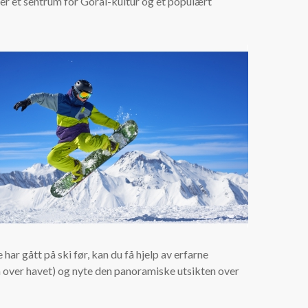
er et sentrum for Góral-kultur og et populært
ar gått på ski før, kan du få hjelp av erfarne
 m over havet) og nyte den panoramiske utsikten over