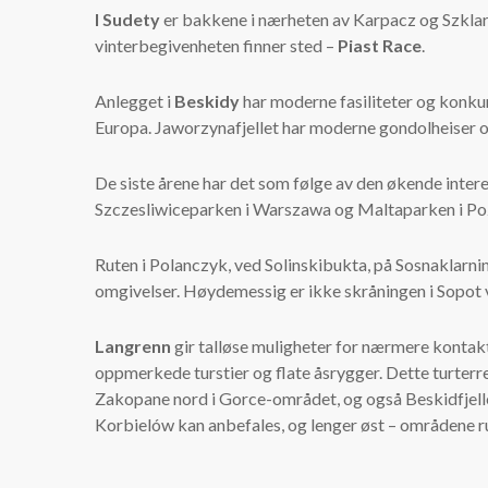
I Sudety
er bakkene i nærheten av Karpacz og Szklar
vinterbegivenheten finner sted –
Piast Race
.
Anlegget i
Beskidy
har moderne fasiliteter og konku
Europa. Jaworzynafjellet har moderne gondolheiser og
De siste årene har det som følge av den økende inter
Szczesliwiceparken i Warszawa og Maltaparken i Po
Ruten i Polanczyk, ved Solinskibukta, på Sosnaklarnin
omgivelser. Høydemessig er ikke skråningen i Sopot v
Langrenn
gir talløse muligheter for nærmere kontak
oppmerkede turstier og flate åsrygger. Dette turterr
Zakopane nord i Gorce-området, og også Beskidfjell
Korbielów kan anbefales, og lenger øst – områdene ru