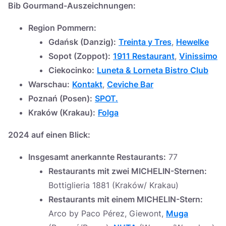
Bib Gourmand-Auszeichnungen:
Region Pommern:
Gdańsk (Danzig):
Treinta y Tres
,
Hewelke
Sopot (Zoppot):
1911 Restaurant
,
Vinissimo
Ciekocinko:
Luneta & Lorneta Bistro Club
Warschau:
Kontakt
,
Ceviche Bar
Poznań (Posen):
SPOT.
Kraków (Krakau):
Folga
2024 auf einen Blick:
Insgesamt anerkannte Restaurants:
77
Restaurants mit zwei MICHELIN-Sternen:
Bottiglieria 1881 (Kraków/ Krakau)
Restaurants mit einem MICHELIN-Stern:
Arco by Paco Pérez, Giewont,
Muga