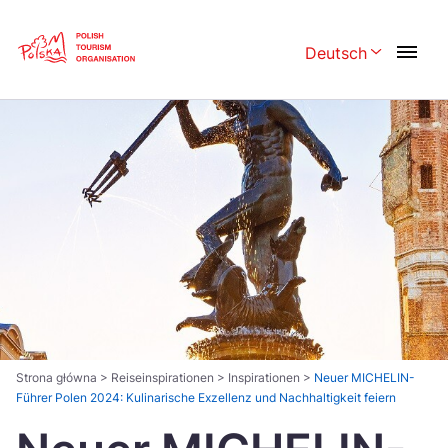
Skip
Link
Deutsch
Rozwiń menu w
Polski
English
Česká
中国
Dansk
Deutsch
Español
Français
Italiano
Magyar
Nederlands
日本語
Português
Norsk
Strona główna
>
Reiseinspirationen
>
Inspirationen
>
Neuer MICHELIN-
Führer Polen 2024: Kulinarische Exzellenz und Nachhaltigkeit feiern
Suomi
Svenska