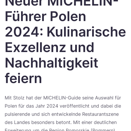
Neuer MICHELIN-
Україна
Führer Polen
Zamknij
2024: Kulinarische
Exzellenz und
Nachhaltigkeit
feiern
Mit Stolz hat der MICHELIN-Guide seine Auswahl für
Polen für das Jahr 2024 veröffentlicht und dabei die
pulsierende und sich entwickelnde Restaurantszene
des Landes besonders betont. Mit einer deutlichen
Erweiterung um die Region Pomorskie (Pommern)