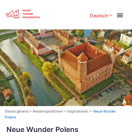
Skip
Link
Deutsch
Rozwiń menu w
Polski
English
Česká
中国
Dansk
Deutsch
Español
Français
Italiano
Magyar
Nederlands
日本語
Português
Norsk
Strona główna
>
Reiseinspirationen
>
Inspirationen
>
Neue Wunder
Polens
Suomi
Svenska
Neue Wunder Polens