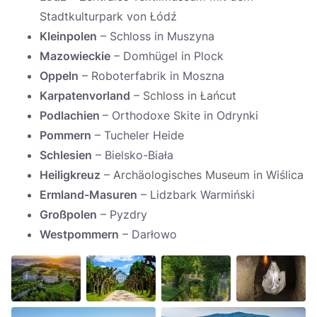
Stadtkulturpark von Łódź
Kleinpolen
– Schloss in Muszyna
Mazowieckie
– Domhügel in Plock
Oppeln
– Roboterfabrik in Moszna
Karpatenvorland
– Schloss in Łańcut
Podlachien
– Orthodoxe Skite in Odrynki
Pommern
– Tucheler Heide
Schlesien
– Bielsko-Biała
Heiligkreuz
– Archäologisches Museum in Wiślica
Ermland-Masuren
– Lidzbark Warmiński
Großpolen
– Pyzdry
Westpommern
– Darłowo