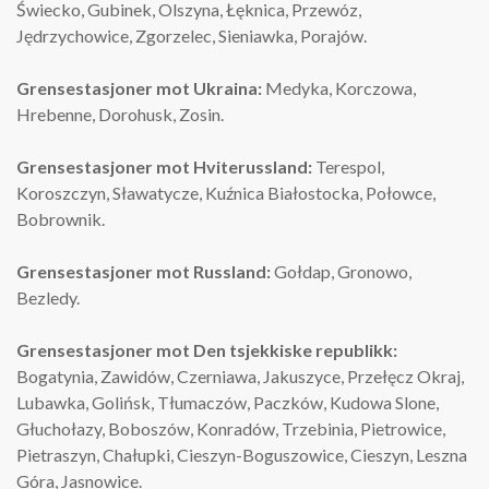
Świecko, Gubinek, Olszyna, Łęknica, Przewóz,
Jędrzychowice, Zgorzelec, Sieniawka, Porajów.
Grensestasjoner
mot Ukraina:
Medyka, Korczowa,
Hrebenne, Dorohusk, Zosin.
Grensestasjoner
mot Hviterussland:
Terespol,
Koroszczyn, Sławatycze, Kuźnica Białostocka, Połowce,
Bobrownik.
Grensestasjoner
mot Russland:
Gołdap, Gronowo,
Bezledy.
Grensestasjoner
mot Den tsjekkiske republikk:
Bogatynia, Zawidów, Czerniawa, Jakuszyce, Przełęcz Okraj,
Lubawka, Golińsk, Tłumaczów, Paczków, Kudowa Slone,
Głuchołazy, Boboszów, Konradów, Trzebinia, Pietrowice,
Pietraszyn, Chałupki, Cieszyn-Boguszowice, Cieszyn, Leszna
Góra, Jasnowice.