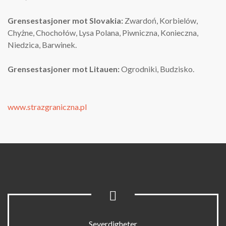
Grensestasjoner
mot Slovakia:
Zwardoń, Korbielów,
Chyżne, Chochołów, Lysa Polana, Piwniczna, Konieczna,
Niedzica, Barwinek.
Grensestasjoner
mot Litauen:
Ogrodniki, Budzisko.
www.strazgraniczna.pl
Severdigheter