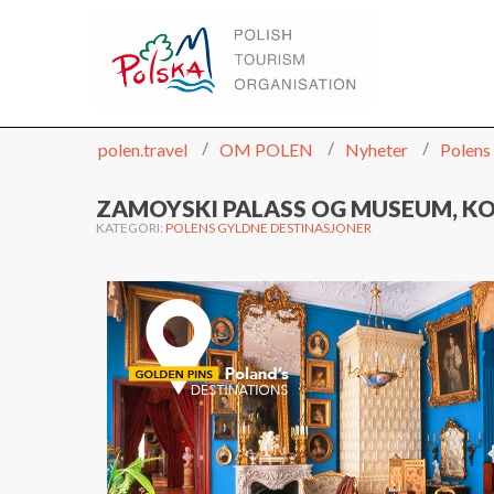
WWW.POLEN.TRAVEL
polen.travel
OM POLEN
Nyheter
Polens
ZAMOYSKI PALASS OG MUSEUM, 
KATEGORI:
POLENS GYLDNE DESTINASJONER