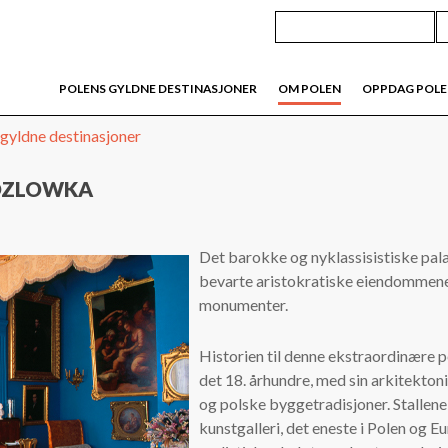
POLENS GYLDNE DESTINASJONER
OM POLEN
OPPDAG POL
 gyldne destinasjoner
KOZLOWKA
Det barokke og nyklassisistiske pal
bevarte aristokratiske eiendommene i
monumenter.
Historien til denne ekstraordinære per
det 18. århundre, med sin arkitekton
og polske byggetradisjoner. Stallene i
kunstgalleri, det eneste i Polen og 