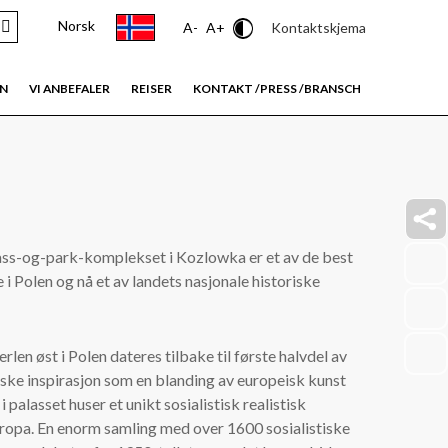
Norsk
Contrast
Kontaktskjema
A-
A+
EN
VI ANBEFALER
REISER
KONTAKT /PRESS /BRANSCH
faceb
ass-og-park-komplekset i Kozlowka er et av de best
link
 Polen og nå et av landets nasjonale historiske
insta
link
youtu
len øst i Polen dateres tilbake til første halvdel av
link
iske inspirasjon som en blanding av europeisk kunst
 palasset huser et unikt sosialistisk realistisk
Europa. En enorm samling med over 1600 sosialistiske