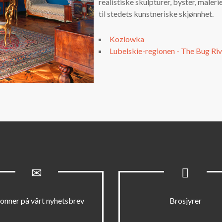
realistiske skulpturer, byster, maleri
til stedets kunstneriske skjønnhet.
Kozlowka
Lubelskie-regionen - The Bug Rive
onner på vårt nyhetsbrev
Brosjyrer