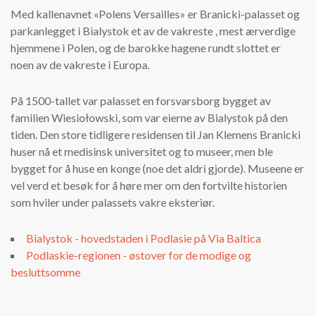
Med kallenavnet «Polens Versailles» er Branicki-palasset og
parkanlegget i Bialystok et av de vakreste , mest ærverdige
hjemmene i Polen, og de barokke hagene rundt slottet er
noen av de vakreste i Europa.
På 1500-tallet var palasset en forsvarsborg bygget av
familien Wiesiołowski, som var eierne av Bialystok på den
tiden. Den store tidligere residensen til Jan Klemens Branicki
huser nå et medisinsk universitet og to museer, men ble
bygget for å huse en konge (noe det aldri gjorde). Museene er
vel verd et besøk for å høre mer om den fortvilte historien
som hviler under palassets vakre eksteriør.
Bialystok - hovedstaden i Podlasie på Via Baltica
Podlaskie-regionen - østover for de modige og
besluttsomme