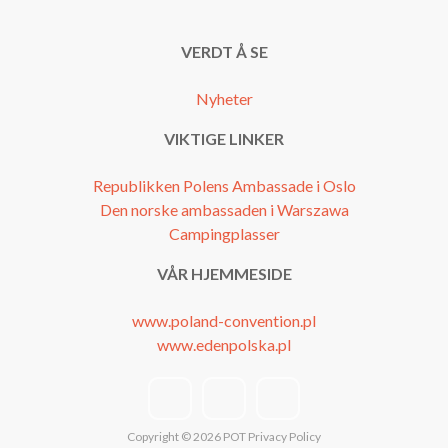
VERDT Å SE
Nyheter
VIKTIGE LINKER
Republikken Polens Ambassade i Oslo
Den norske ambassaden i Warszawa
Campingplasser
VÅR HJEMMESIDE
www.poland-convention.pl
www.edenpolska.pl
facebook
instagram
youtube
link
link
link
Copyright © 2026
POT
Privacy Policy