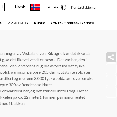
Norsk
Contrast
Kontaktskjema
A-
A+
EN
VI ANBEFALER
REISER
KONTAKT /PRESS /BRANSCH
nningen av Vistula-elven. Riktignok er det ikke så
t gjør det likevel verdt et besøk. Det var her, den 1.
ne i den 2. verdenskrig ble avfyrt fra det tyske
faceb
polsk garnison på bare 205 dårlig utstyrte soldater
link
 artilleri og mer enn 3.000 tyske soldater i over en uke,
insta
pte 300 av fiendens soldater.
link
youtu
rsvar reist her, og det står der inntil i dag. Det er
link
 sokkelen på ca. 22 meter). Formen på monumentet
t ned i bakken.