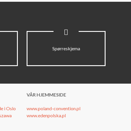
Spørreskjema
VÅR HJEMMESIDE
e i Oslo
www.poland-convention.pl
rszawa
www.edenpolska.pl