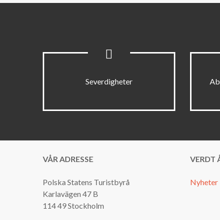
Severdigheter
Ab
VÅR ADRESSE
VERDT Å
Polska Statens Turistbyrå
Nyheter
Karlavägen 47 B
114 49 Stockholm