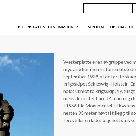
POLENS GYLDNE DESTINASJONER
OM POLEN
OPPDAG POL
Westerplatte er en øygruppe ved mu
mye å se her, men historien til stede
september 1939, at de første skudde
krigsskipet Schleswig-Holstein. En 
holdt ut mot to krigsskip, fly, tungt
mens de mistet bare 14 mann og dre
I 1966 ble Monumentet til Kystens Fo
nesten 30 meter høyt (i tillegg til
forestiller en ladet bajonett stukke