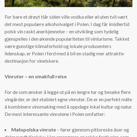
For bare et drøyt tiår siden ville vodka eller øl uten tvil vært
det mest populære alkoholvalget i Polen. I dag får imidlertid
polsk vin raskt anerkjennelse – en utvikling som tydelig
gjenspeiles i den økende populariteten til vinturisme. Takket
være gunstige klimaforhold og lokale produsenters
lidenskap, er Polen i ferd med å bli en stadig mer attraktiv
destinasjon for vinelskere.
Vinruter – en smakfull reise
For de som ønsker å legge ut på en lengre tur og besøke flere
vingårder, er det etablert egne vinruter. De er en perfekt måte
å kombinere vinsmaking med å oppdage lokal kultur og natur.
De mest interessante vinrutene i Polen omfatter:
Małopolska vinrute
– fører gjennom pittoreske åser og
daler rundt Kraków. Her arrangeres en rekke festivaler, som