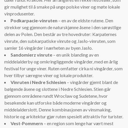
gir mulighet til å smake på unge polske viner og møte lokale
vinprodusenter.
Podkarpacie-vinruten
– en av de eldste rutene. Den
strekker seg gjennom de naturskjønne åsene i den sørøstlige
delen av Polen. Den består av tre hovedruter: Karpaternes
vinrute, den subkarpatiske vinrute og Jasło-vinruten, som
samler 16 vingårder i nærheten av byen Jasło.
Sandomierz vinrute
– en unik blanding av en
middelalderby og omkringliggende vingårder, med en årlig
festival for unge viner. Ruten omfatter cirka ni vingårder, som
hver tilbyr særegne viner og lokale produkter.
Vinruten i Nedre Schlesien
– vingårder gjemt blant de
bølgende åsene og slottene i Nedre Schlesien. Stien går
gjennom områdene rundt Wrocław og Sudetene, hvor
besøkende kan utforske både moderne vingårder og
middelalderslott. Denne kombinasjonen av vinsmaking,
historie og arkitektur gjør ruten spesielt attraktiv for turister.
Vest-Pommern
– en region som lenge har vært mest