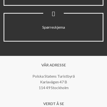
Spørreskjema
VÅR ADRESSE
Polska Statens Turistbyrå
Karlavägen 47 B
114 49 Stockholm
VERDT Å SE