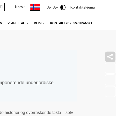
Norsk
Contrast
Kontaktskjema
A-
A+
EN
VI ANBEFALER
REISER
KONTAKT /PRESS /BRANSCH
faceb
link
insta
imponerende underjordiske
link
youtu
link
ende historier og overraskende fakta – selv