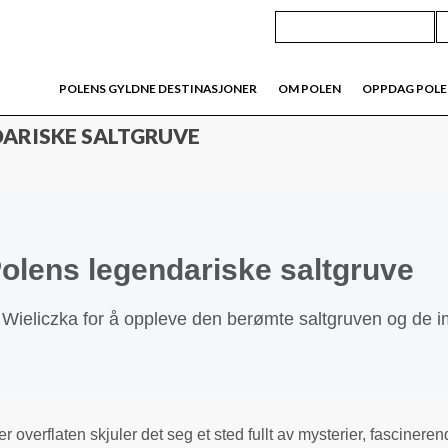
POLENS GYLDNE DESTINASJONER
OM POLEN
OPPDAG POL
DARISKE SALTGRUVE
Polens legendariske saltgruve
 Wieliczka for å oppleve den berømte saltgruven og de 
er overflaten skjuler det seg et sted fullt av mysterier, fasciner