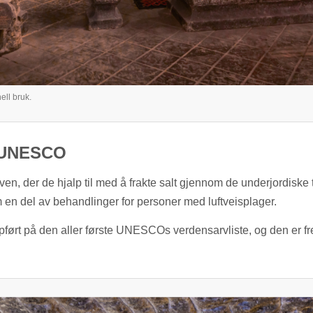
ell bruk.
g UNESCO
uven, der de hjalp til med å frakte salt gjennom de underjordisk
m en del av behandlinger for personer med luftveisplager.
pført på den aller første UNESCOs verdensarvliste, og den er 