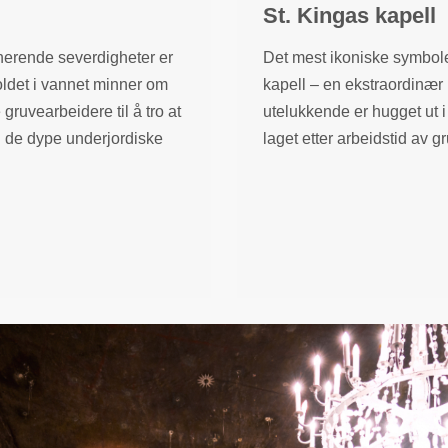
St. Kingas kapell
nerende severdigheter er
Det mest ikoniske symbolet
oldet i vannet minner om
kapell – en ekstraordinær
gruvearbeidere til å tro at
utelukkende er hugget ut i
l i de dype underjordiske
laget etter arbeidstid av g