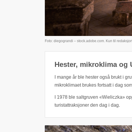
Foto: diegograndi – stock.adobe.com. Kun til redaksjon
Hester, mikroklima o
I mange år ble hester også brukt i gr
mikroklimaet brukes fortsatt i dag so
I 1978 ble saltgruven «Wieliczka» op
turistattraksjoner den dag i dag.