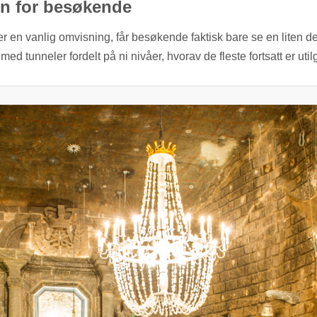
pen for besøkende
 en vanlig omvisning, får besøkende faktisk bare se en liten de
d tunneler fordelt på ni nivåer, hvorav de fleste fortsatt er utilgj