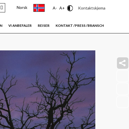
Norsk
Contrast
Kontaktskjema
A-
A+
EN
VI ANBEFALER
REISER
KONTAKT /PRESS /BRANSCH
faceb
link
insta
link
youtu
link