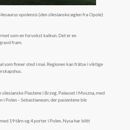
Silesaurus opolensis (den silesianske øglen fra Opole)
rmet som en forvokst kalkun. Det er en
 gravd fram.
l som finner sted i mai. Regionen kan fråtse i viktige
herskapshus.
 de silesianske Piastene i Brzeg. Palasset i Moszna, med
men i Polen – Sebastianeum, der pasientene ble
ed 19 tårn og 4 porter i Polen. Nysa har blitt