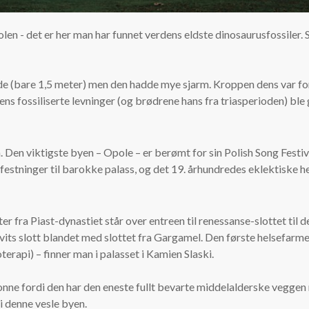
len - det er her man har funnet verdens eldste dinosaurusfossiler. 
e (bare 1,5 meter) men den hadde mye sjarm. Kroppen dens var fo
ns fossiliserte levninger (og brødrene hans fra triasperioden) ble
n. Den viktigste byen – Opole – er berømt for sin Polish Song Festiva
e festninger til barokke palass, og det 19. århundredes eklektiske 
ter fra Piast-dynastiet står over entreen til renessanse-slottet til
nøhvits slott blandet med slottet fra Gargamel. Den første helsefar
erapi) – finner man i palasset i Kamien Slaski.
nne fordi den har den eneste fullt bevarte middelalderske veggen m
 denne vesle byen.