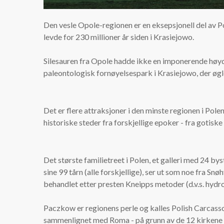
Den vesle Opole-regionen er en eksepsjonell del av Po
levde for 230 millioner år siden i Krasiejowo.
Silesauren fra Opole hadde ikke en imponerende høyd
paleontologisk fornøyelsespark i Krasiejowo, der øgle
Det er flere attraksjoner i den minste regionen i Pole
historiske steder fra forskjellige epoker - fra gotisk
Det største familietreet i Polen, et galleri med 24 bys
sine 99 tårn (alle forskjellige), ser ut som noe fra S
behandlet etter presten Kneipps metoder (d.v.s. hydrot
Paczkow er regionens perle og kalles Polish Carcasso
sammenlignet med Roma - på grunn av de 12 kirkene i