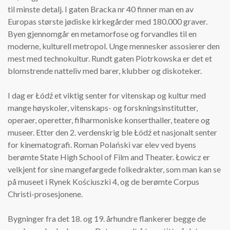
til minste detalj. I gaten Bracka nr 40 finner man en av
Europas største jødiske kirkegårder med 180.000 graver.
Byen gjennomgår en metamorfose og forvandles til en
moderne, kulturell metropol. Unge mennesker assosierer den
mest med technokultur. Rundt gaten Piotrkowska er det et
blomstrende natteliv med barer, klubber og diskoteker.
I dag er Łódź et viktig senter for vitenskap og kultur med
mange høyskoler, vitenskaps- og forskningsinstitutter,
operaer, operetter, filharmoniske konserthaller, teatere og
museer. Etter den 2. verdenskrig ble Łódź et nasjonalt senter
for kinematografi. Roman Polański var elev ved byens
berømte State High School of Film and Theater. Łowicz er
velkjent for sine mangefargede folkedrakter, som man kan se
på museet i Rynek Kościuszki 4, og de berømte Corpus
Christi-prosesjonene.
Bygninger fra det 18. og 19. århundre flankerer begge de