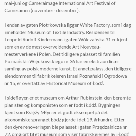
mai-juni og Cameraimage International Art Festival of
Cameramen (november- desember).
I enden av gaten Piotrkowska ligger White Factory, som i dag
inneholder Museum of Textile Industry. Residensen til
Leopold Rudolf Kindermann i gaten Wólczańska 31 er kjent
som en av de mest overveldende Art Nouveau-
mesterverkene i Polen. Det tidligere palasset til familien
Poznański i Więckowskiego nr 36 har en ekstraordinær
samling av polsk moderne kunst. Et annet palass, den tidligere
eiendommen til fabrikkeieren Israel Poznański i Ogrodowa
nr 15, er overtatt av Historical Museum of Łódź.
I sidefløyen er et museum om Arthur Rubinstein, den berømte
pianisten og komponisten som er født i Łódź. Bygningen
kjent som Księży Młyn er et godt eksempel på det
økonomiske spranget Łódź gjorde i det 19. århundre. Etter
den dyre renoveringen ble palasset i gaten Przędzalnicza nr
72, omgjort til et museum som viser fabrikkeiernes liv i Łódź