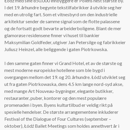
Łódź med sine 850.000 innbyggere er Polens nest største by.
I det 19. århundre begynte tekstilfabrikker å utvikle seg her
med en utrolig fart. Som et vitnesbyrd om den industrielle
arkitektur sender de samme signal som de flotte palassene
og de fortsatt godt bevarte arbeiderboligene. Blant de mer
glamorøse residensene finner vi huset til bankier
Maksymilian Goldfeder, utgiver Jan Petersilge og fabrikkeier
Juliusz Heinzel, alle beliggende i gaten Piotrkowska.
I den samme gaten finner vi Grand Hotel, et av de største og
mest moderne europeiske hotellene som ble bygd i
overgangen mellom det 19. og 20. århundre. Łódź utviklet seg
ut fra gaten Piotrkowaska, dens 4.5 km lange nord-syd akse,
med mange Art Nouveau-bygninger, elegante butikker,
restauranter, puber, kontorer og den mest populære
promenaden i byen. Byens kulturtilbud er veldig rikt på
spesielle hendelser. De største arrangementene inkluderer
Festival of the Dialogue of Four Cultures (september –
oktober), Łódź Ballet Meetings som holdes annethvert år i