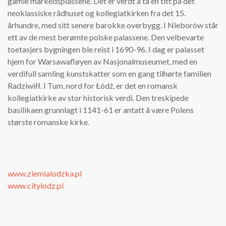
gamle markedsplassene. Det er verdt å ta en titt på det
neoklassiske rådhuset og kollegiatkirken fra det 15.
århundre, med sitt senere barokke overbygg. I Nieborów står
ett av de mest berømte polske palassene. Den velbevarte
toetasjers bygningen ble reist i 1690-96. I dag er palasset
hjem for Warsawafløyen av Nasjonalmuseumet, med en
verdifull samling kunstskatter som en gang tilhørte familien
Radziwiłł. I Tum, nord for Łódź, er det en romansk
kollegiatkirke av stor historisk verdi. Den treskipede
basilikaen grunnlagt i 1141-61 er antatt å være Polens
største romanske kirke.
www.ziemialodzka.pl
www.citylodz.pl